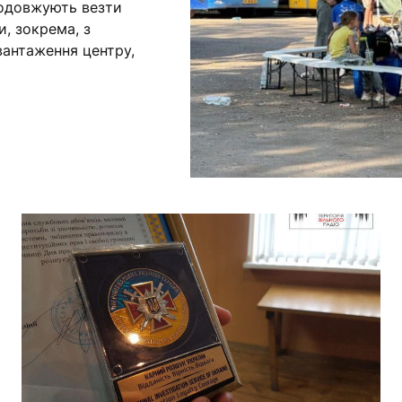
родовжують везти
, зокрема, з
вантаження центру,