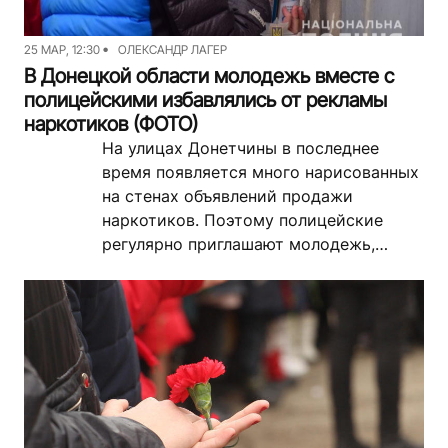
25 МАР, 12:30
ОЛЕКСАНДР ЛАГЕР
В Донецкой области молодежь вместе с
полицейскими избавлялись от рекламы
наркотиков (ФОТО)
На улицах Донетчины в последнее
время появляется много нарисованных
на стенах объявлений продажи
наркотиков. Поэтому полицейские
регулярно приглашают молодежь,
чтобы вместе ликвидировать эти
надписи. Подобный рейд проходил на
выходных в...