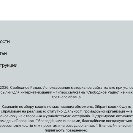
ости
тьи
трукции
2026, Свободное Радио. Использование материалов сайта только при усло
ссылки (для интернет-изданий - гиперссылка) на “Свободное Радио” не ниж
третьего абзаца.
Кампанія по збору коштів не має часових обмежень. Зібрані кошти будуть
спрямовані на реалізацію статутної діяльності громадської організації — в
основному на створення журналістських матеріалів. Підтримуючи активност
омадської організації благодійними внесками, благодійники погоджуються
ерерозподіл коштів між проєктами на розсуд організації. Благодійні внески 
підлягають поверненню.