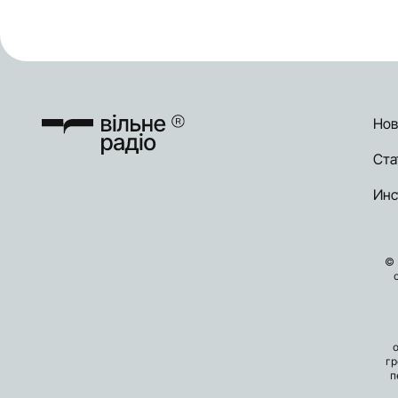
Нов
Ста
Инс
© 
гр
п