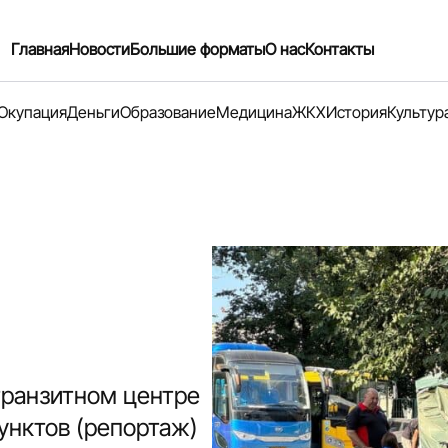
Главная
Новости
Большие форматы
О нас
Контакты
Окупация
Деньги
Образование
Медицина
ЖКХ
История
Культур
транзитном центре
унктов (репортаж)