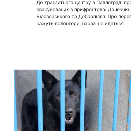
До транзитного центру в Павлограді п
евакуйованих з прифронтової Донеччини
Білозерського та Добропілля. Про пере
кажуть волонтери, наразі не йдеться