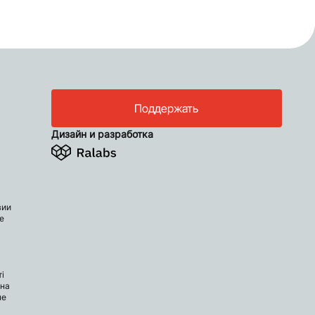
Поддержать
Дизайн и разработка
вии
е
і
 на
не