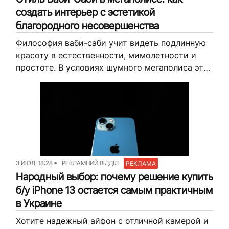
создать интерьер с эстетикой
благородного несовершенства
Философия ваби-саби учит видеть подлинную
красоту в естественности, мимолетности и
простоте. В условиях шумного мегаполиса этот
японский тренд трансформировался в глоток
свежего воздуха — аскетичный, но при этом
невероятно уютный...
3 ИЮЛ, 18:28
РЕКЛАМНИЙ ВІДДІЛ
РЕКЛАМА
Народный выбор: почему решение купить
б/у iPhone 13 остается самым практичным
в Украине
Хотите надежный айфон с отличной камерой и