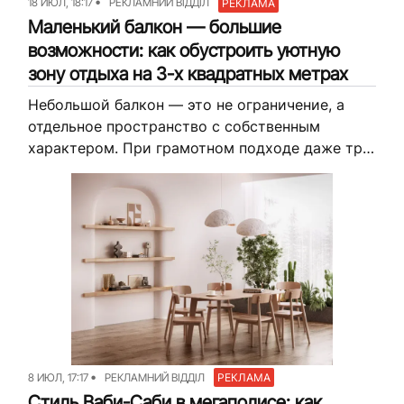
18 ИЮЛ, 18:17
РЕКЛАМНИЙ ВІДДІЛ
РЕКЛАМА
Маленький балкон — большие
возможности: как обустроить уютную
зону отдыха на 3-х квадратных метрах
Небольшой балкон — это не ограничение, а
отдельное пространство с собственным
характером. При грамотном подходе даже три
квадратных метра превращаются в
полноценную зону отдыха с мебелью,
растениями и атмосферой. Широкий...
8 ИЮЛ, 17:17
РЕКЛАМНИЙ ВІДДІЛ
РЕКЛАМА
Стиль Ваби-Саби в мегаполисе: как