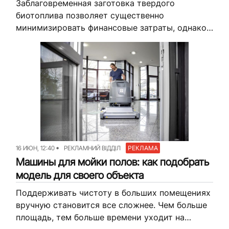
Заблаговременная заготовка твердого
биотоплива позволяет существенно
минимизировать финансовые затраты, однако
заставляет владельцев частных домов и
предприятий детально прорабатывать
логистику его долгосрочного хранения.
Покупая пеллеты весной или летом по
максимально выгодной...
16 ИЮН, 12:40
РЕКЛАМНИЙ ВІДДІЛ
РЕКЛАМА
Машины для мойки полов: как подобрать
модель для своего объекта
Поддерживать чистоту в больших помещениях
вручную становится все сложнее. Чем больше
площадь, тем больше времени уходит на