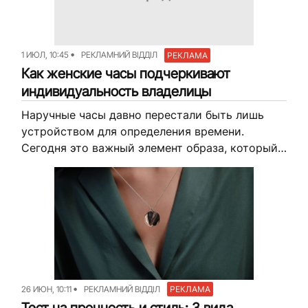
1 ИЮЛ, 10:45
РЕКЛАМНИЙ ВІДДІЛ
РЕКЛАМА
Как женские часы подчеркивают
индивидуальность владелицы
Наручные часы давно перестали быть лишь
устройством для определения времени.
Сегодня это важный элемент образа, который
помогает выразить характер, подчеркнуть вкус
и создать завершенный стиль. Именно поэтому
многие женщины уделяют...
26 ИЮН, 10:11
РЕКЛАМНИЙ ВІДДІЛ
РЕКЛАМА
Тест на прочность и стиль: 3 вида