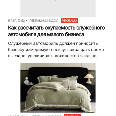
Команда
Авторы
Редакционная
5 АВГ, 10:52
РЕКЛАМНИЙ ВІДДІЛ
РЕКЛАМА
политика
Как рассчитать окупаемость служебного
автомобиля для малого бизнеса
Служебный автомобиль должен приносить
бизнесу измеримую пользу: сокращать время
выездов, увеличивать количество заказов,
уменьшать расходы на стороннюю доставку
или обеспечивать работу мобильной команды.
Если эта польза не посчитана, транспорт
легко...