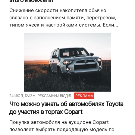
этого избежать?
Снижение скорости накопителя обычно
связано с заполнением памяти, перегревом,
типом ячеек и настройками системы. Если
ССД диск начинает медленно копировать
файлы или дольше открывать программы,
стоит проверить свободное место,
температуру,...
24 ИЮЛ, 12:12
РЕКЛАМНИЙ ВІДДІЛ
РЕКЛАМА
Что можно узнать об автомобилях Toyota
до участия в торгах Copart
Покупка автомобиля на аукционе Copart
позволяет выбрать подходящую модель по