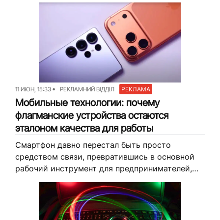
уборку, особенно если речь идет о торговых
залах, складах, гостиницах или
производственных помещениях....
11 ИЮН, 15:33
РЕКЛАМНИЙ ВІДДІЛ
РЕКЛАМА
Мобильные технологии: почему
флагманские устройства остаются
эталоном качества для работы
Смартфон давно перестал быть просто
средством связи, превратившись в основной
рабочий инструмент для предпринимателей,
фрилансеров и топ-менеджеров. При выборе
устройства для серьезных задач компромиссы
неуместны, так как стабильность процессов
напрямую...