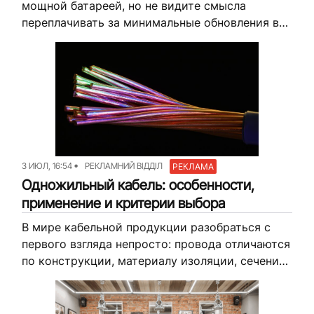
мощной батареей, но не видите смысла
переплачивать за минимальные обновления в
новых линейках? Базовые хиты прошлых лет —
это самый разумный способ получить...
3 ИЮЛ, 16:54
РЕКЛАМНИЙ ВІДДІЛ
РЕКЛАМА
Одножильный кабель: особенности,
применение и критерии выбора
В мире кабельной продукции разобраться с
первого взгляда непросто: провода отличаются
по конструкции, материалу изоляции, сечению,
классу гибкости и десятку других параметров.
Один из базовых вопросов при подборе —
одножильный...