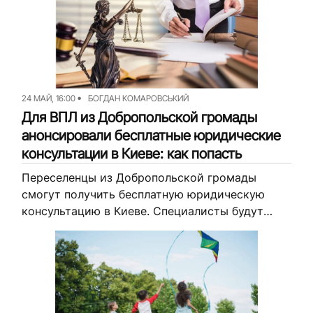
составляет 1,5 тысячи гривен на человека.
Рассказываем, какие документы...
24 МАЙ, 16:00
БОГДАН КОМАРОВСЬКИЙ
Для ВПЛ из Добропольской громады
анонсировали бесплатные юридические
консультации в Киеве: как попасть
Переселенцы из Добропольской громады
смогут получить бесплатную юридическую
консультацию в Киеве. Специалисты будут
давать разъяснения, в частности по вопросам
компенсаций за уничтоженные дома. Как
принять участие — читайте далее. Об...