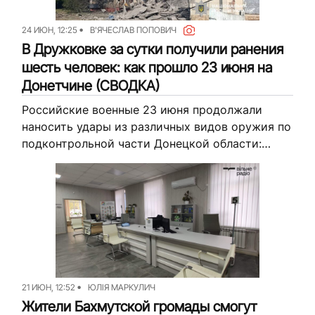
24 ИЮН, 12:25
В'ЯЧЕСЛАВ ПОПОВИЧ
В Дружковке за сутки получили ранения
шесть человек: как прошло 23 июня на
Донетчине (СВОДКА)
Российские военные 23 июня продолжали
наносить удары из различных видов оружия по
подконтрольной части Донецкой области:
полиция зафиксировала 1 261 удар по линии
фронта и жилым кварталам региона.
Предварительно, среди...
21 ИЮН, 12:52
ЮЛІЯ МАРКУЛИЧ
Жители Бахмутской громады смогут