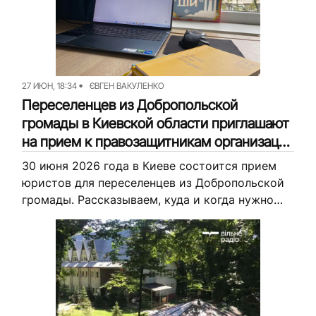
27 ИЮН, 18:34
ЄВГЕН ВАКУЛЕНКО
Переселенцев из Добропольской
громады в Киевской области приглашают
на прием к правозащитникам организации
«Права на защиту»: когда и куда
30 июня 2026 года в Киеве состоится прием
приходить
юристов для переселенцев из Добропольской
громады. Рассказываем, куда и когда нужно
приходить.