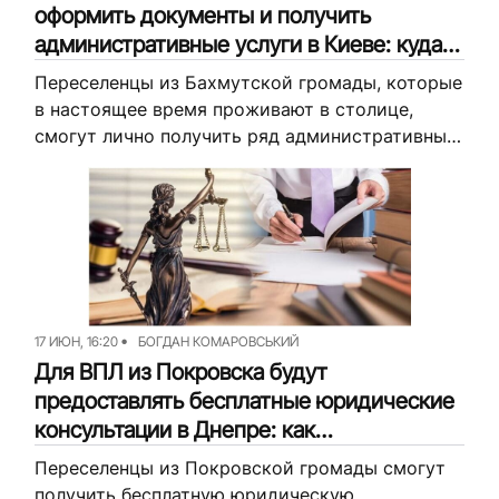
оформить документы и получить
административные услуги в Киеве: куда
обращаться
Переселенцы из Бахмутской громады, которые
в настоящее время проживают в столице,
смогут лично получить ряд административных
услуг. Для них в Киеве организуют выездной
прием специалистов Центра предоставления
административных услуг и...
17 ИЮН, 16:20
БОГДАН КОМАРОВСЬКИЙ
Для ВПЛ из Покровска будут
предоставлять бесплатные юридические
консультации в Днепре: как
присоединиться
Переселенцы из Покровской громады смогут
получить бесплатную юридическую