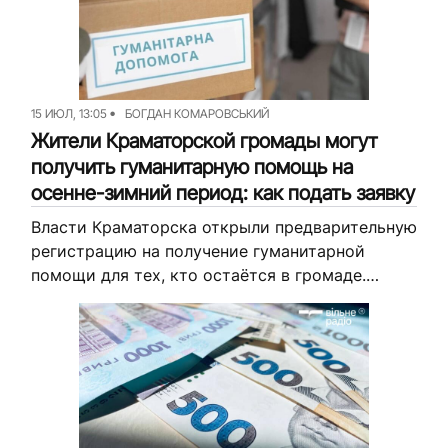
Команда
Авторы
Редакционная
политика
15 ИЮЛ, 13:05
БОГДАН КОМАРОВСЬКИЙ
Жители Краматорской громады могут
получить гуманитарную помощь на
осенне-зимний период: как подать заявку
Власти Краматорска открыли предварительную
регистрацию на получение гуманитарной
помощи для тех, кто остаётся в громаде.
Помощь рассчитана на осенне-зимний период.
Кто и как может подать заявку — читай
дальше. Об...