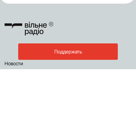
Поддержать
Новости
Статьи
Инструкции
© 2026, Свободное Радио. Использование материалов сайта только
при условии ссылки (для интернет-изданий - гиперссылка) на
“Свободное Радио” не ниже третьего абзаца.
Кампанія по збору коштів не має часових обмежень. Зібрані кошти
будуть спрямовані на реалізацію статутної діяльності громадської