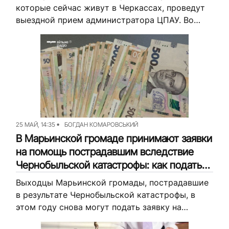
которые сейчас живут в Черкассах, проведут
выездной прием администратора ЦПАУ. Во
время встречи можно будет, в частности
подать заявку на компенсацию за
уничтоженный дом и...
25 МАЙ, 14:35
БОГДАН КОМАРОВСЬКИЙ
В Марьинской громаде принимают заявки
на помощь пострадавшим вследствие
Чернобыльской катастрофы: как податься
(ИНСТРУКЦИЯ)
Выходцы Марьинской громады, пострадавшие
в результате Чернобыльской катастрофы, в
этом году снова могут подать заявку на
материальную помощь. Сумма такой помощи