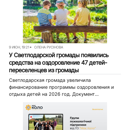
уже 11 июня. Желающие смогут получить
рекомендации по профилактике заболеваний,
общему уходу...
9 ИЮН, 19:21
ОЛЕНА РУСІНОВА
У Светлодарской громады появились
средства на оздоровление 47 детей-
переселенцев из громады
Светлодарская громада увеличила
финансирование программы оздоровления и
отдыха детей на 2026 год. Документ
предусматривает закупку путевок для 40
детей, компенсацию отдыха еще для семи и
дополнительные меры поддержки детей
льготных...