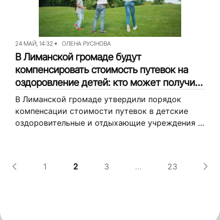
24 МАЙ, 14:32
ОЛЕНА РУСІНОВА
В Лиманской громаде будут
компенсировать стоимость путевок на
оздоровление детей: кто может получить
помощь и какие документы нужны
В Лиманской громаде утвердили порядок
компенсации стоимости путевок в детские
оздоровительные и отдыхающие учреждения в
2026 году. Получить возмещение смогут как
дети льготных категорий, так и
несовершеннолетние из семей с...
1
2
3
…
23