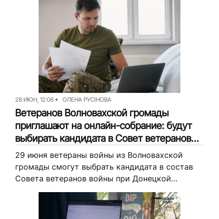
специалистов. Что предлагают и как получить...
28 ИЮН, 12:06
ОЛЕНА РУСІНОВА
Ветеранов Волновахской громады
приглашают на онлайн-собрание: будут
выбирать кандидата в Совет ветеранов
при ДонОВА
29 июня ветераны войны из Волновахской
громады смогут выбрать кандидата в состав
Совета ветеранов войны при Донецкой
областной военной администрации. Для
участия необходимо присоединиться к встрече
в онлайн-формате. Об этом...