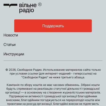
Команда
Авторы
Редакционная
политика
Поддержать
Новости
Статьи
Инструкции
© 2026, Свободное Радио. Использование материалов сайта только
при условии ссылки (для интернет-изданий - гиперссылка) на
“Свободное Радио” не ниже третьего абзаца.
Кампанія по збору коштів не має часових обмежень. Зібрані кошти
будуть спрямовані на реалізацію статутної діяльності громадської
організації — в основному на створення журналістських матеріалів.
Підтримуючи активності громадської організації благодійними
внесками, благодійники погоджуються на перерозподіл коштів між
проєктами на розсуд організації. Благодійні внески не підлягають