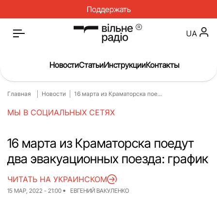
Поддержать
UA
Новости
Статьи
Инструкции
Контакты
Главная
Новости
16 марта из Краматорска пое...
Главная
Новости
МЫ В СОЦИАЛЬНЫХ СЕТЯХ
Статьи
Медицина
О нас
Инструкции
16 марта из Краматорска поедут
два эвакуационных поезда: график
Спорт
Интервью
Досье
Репортаж
ЧИТАТЬ НА УКРАИНСКОМ
15 МАР, 2022 - 21:00
ЕВГЕНИЙ ВАКУЛЕНКО
Блог
Проекты
Спецпроекты
Архив проектов