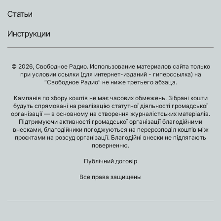
Статьи
Инструкции
© 2026, Свободное Радио. Использование материалов сайта только
при условии ссылки (для интернет-изданий - гиперссылка) на
“Свободное Радио” не ниже третьего абзаца.
Кампанія по збору коштів не має часових обмежень. Зібрані кошти
будуть спрямовані на реалізацію статутної діяльності громадської
організації — в основному на створення журналістських матеріалів.
Підтримуючи активності громадської організації благодійними
внесками, благодійники погоджуються на перерозподіл коштів між
проєктами на розсуд організації. Благодійні внески не підлягають
поверненню.
Публічний договір
Все права защищены