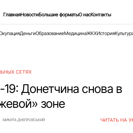
Главная
Новости
Большие форматы
О нас
Контакты
Окупация
Деньги
Образование
Медицина
ЖКХ
История
Культур
ЛЬНЫХ СЕТЯХ
-19: Донетчина снова в
жевой» зоне
ЧИТАТЬ НА 
МИКИТА ДНЄПРОВСЬКИЙ