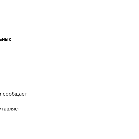
льных
ом
сообщает
ставляет