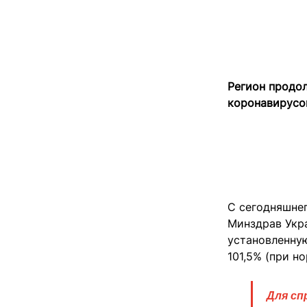
Регион продо
коронавирусо
С сегодняшнег
Минздрав Укр
установленную
101,5% (при н
Для сп