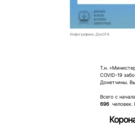
Инфографика: ДонОГА
Т.н. «Министе
COVID-19 заб
Донетчины. В
Всего с начал
696
человек.
Корона