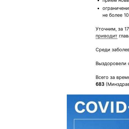
прием новы
ограничени
не более 10
Уточним, за 1
приводит
глав
Среди заболе
Выздоровели 
Всего за вре
683
(Минздрав