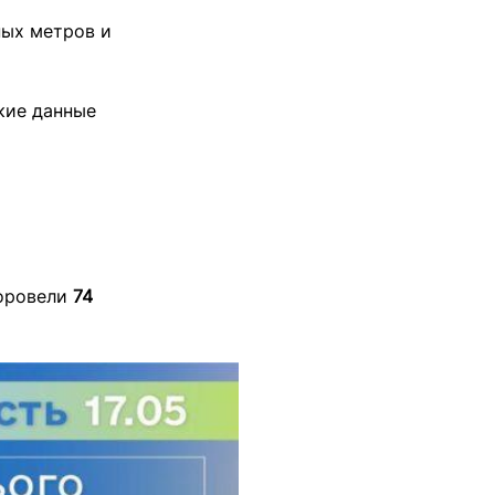
ных метров и
кие данные
оровели
74