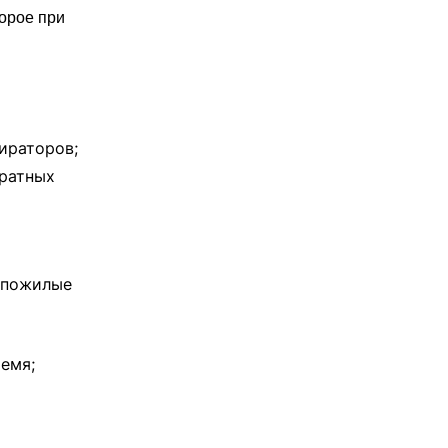
орое при
ираторов;
дратных
 пожилые
ремя;