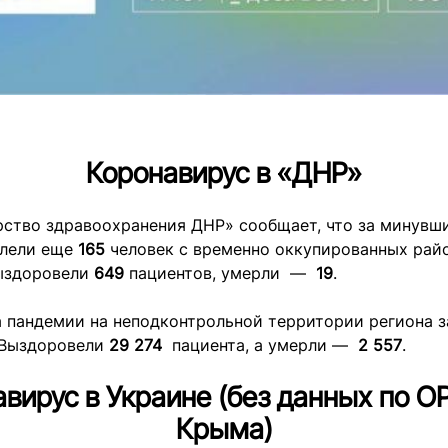
Коронавирус в «ДНР»
рство здравоохранения ДНР» сообщает, что за минувш
олели еще
165
человек с временно оккупированных рай
ыздоровели
649
пациентов, умерли —
19
.
а пандемии на неподконтрольной территории региона 
 Выздоровели
29 274
пациента, а умерли —
2 557
.
вирус в Украине (без данных по 
Крыма)