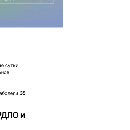
ие сутки
онов
заболели
35
ОРДЛО и