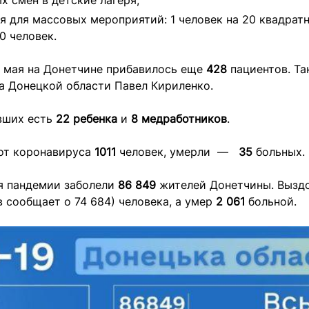
х смен в детские лагеря;
я для массовых мероприятий: 1 человек на 20 квадрат
0 человек.
7 мая на Донетчине прибавилось еще
428
пациентов. Та
а Донецкой области Павел Кириленко.
вших есть
22 ребенка
и
8 медработников
.
от коронавируса
1011
человек, умерли —
35
больных.
мя пандемии заболели
86 849
жителей Донетчины. Вызд
 сообщает о 74 684) человека, а умер
2 061
больной.