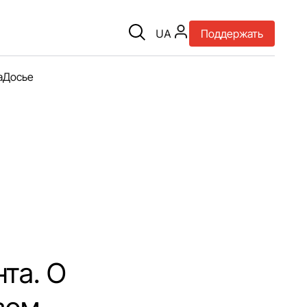
UA
Поддержать
а
Досье
та. О