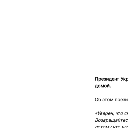
Президент Укр
домой.
Об этом през
«Уверен, что 
Возвращайтесь
потому что уг