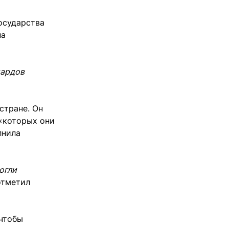
осударства
на
иардов
стране. Он
 «которых они
лнила
огли
тметил
 чтобы