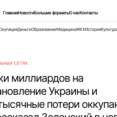
Главная
Новости
Большие форматы
О нас
Контакты
Окупация
Деньги
Образование
Медицина
ЖКХ
История
Культур
ЛЬНЫХ СЕТЯХ
ки миллиардов на
ановление Украины и
тысячные потери оккупан