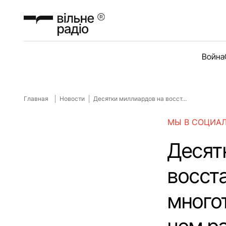
Война
Главная
Новости
Десятки миллиардов на восст...
МЫ В СОЦИА
Десят
восст
много