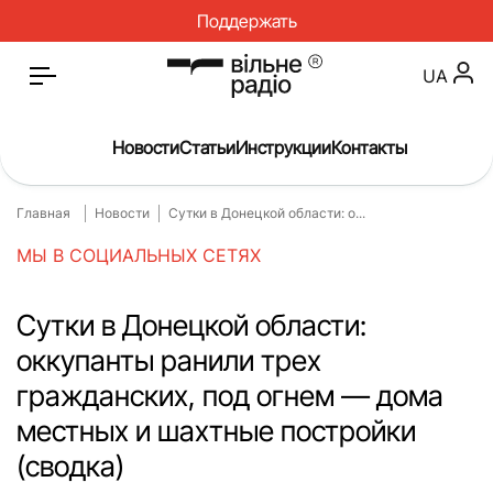
Поддержать
UA
Новости
Статьи
Инструкции
Контакты
Главная
Новости
Сутки в Донецкой области: о...
Главная
Новости
МЫ В СОЦИАЛЬНЫХ СЕТЯХ
Статьи
Медицина
О нас
Инструкции
Сутки в Донецкой области:
оккупанты ранили трех
Спорт
Интервью
гражданских, под огнем — дома
Досье
Репортаж
местных и шахтные постройки
Блог
Проекты
(сводка)
Спецпроекты
Архив проектов