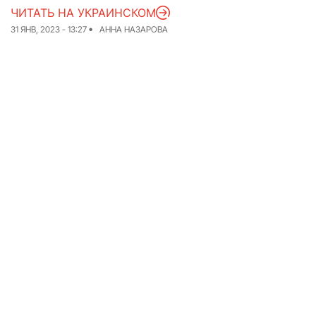
ЧИТАТЬ НА УКРАИНСКОМ
Команда
Авторы
31 ЯНВ, 2023 - 13:27
АННА НАЗАРОВА
Редакционная
политика