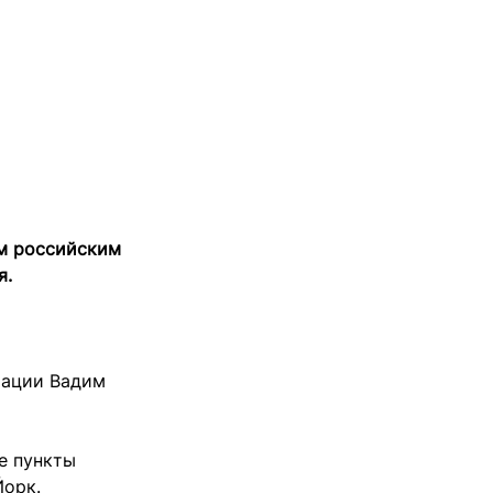
ым российским
я.
рации Вадим
е пункты
Йорк.