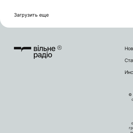
Загрузить еще
Нов
Ста
Инс
© 
гр
п