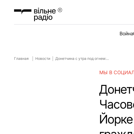
Война
Главная
Новости
Донетчина с утра под огнем:...
МЫ В СОЦИА
Донетч
Часов
Йорке