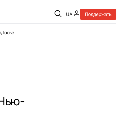
UA
Поддержать
а
Досье
 Нью-