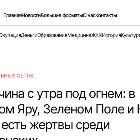
Главная
Новости
Большие форматы
О нас
Контакты
Окупация
Деньги
Образование
Медицина
ЖКХ
История
Культур
ЛЬНЫХ СЕТЯХ
ина с утра под огнем: в
ом Яру, Зеленом Поле и
 есть жертвы среди