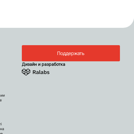
Поддержать
Дизайн и разработка
вии
е
і
 на
не