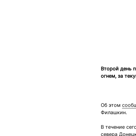
Второй день 
огнем, за тек
Об этом
сооб
Филашкин.
В течение сег
севера Донецк