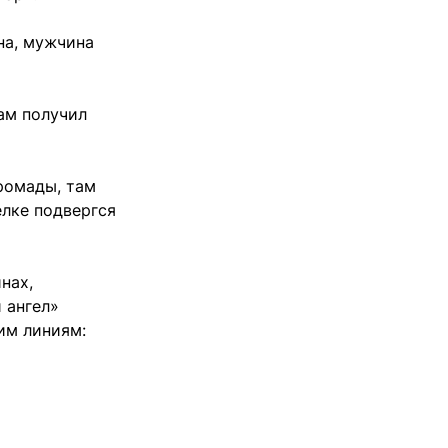
на, мужчина
ам получил
ромады, там
елке подвергся
нах,
 ангел»
им линиям: