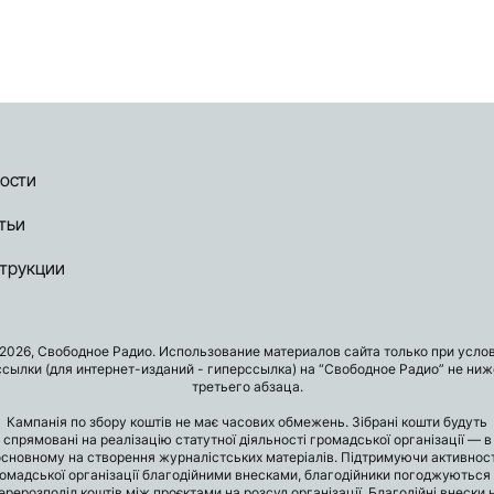
ости
тьи
трукции
2026, Свободное Радио. Использование материалов сайта только при усло
ссылки (для интернет-изданий - гиперссылка) на “Свободное Радио” не ниж
третьего абзаца.
Кампанія по збору коштів не має часових обмежень. Зібрані кошти будуть
спрямовані на реалізацію статутної діяльності громадської організації — в
основному на створення журналістських матеріалів. Підтримуючи активност
омадської організації благодійними внесками, благодійники погоджуються
ерерозподіл коштів між проєктами на розсуд організації. Благодійні внески 