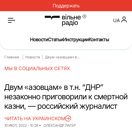
Поддержать
UA
Новости
Статьи
Инструкции
Контакты
Главная
Новости
Двум «азовцам» в ...
Главная
Новости
МЫ В СОЦИАЛЬНЫХ СЕТЯХ
Статьи
Медицина
О нас
Инструкции
Двум «азовцам» в т.н. “ДНР”
незаконно приговорили к смертной
Спорт
Интервью
казни, — российский журналист
Досье
Репортаж
ЧИТАТЬ НА УКРАИНСКОМ
Блог
Проекты
10 ИЮЛ, 2022 - 10:28
ОЛЕКСАНДР ЛАГЕР
Спецпроекты
Архив проектов