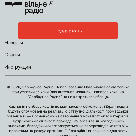
Поддержать
Новости
Статьи
Инструкции
© 2026, Свободное Радио. Использование материалов сайта только
при условии ссылки (для интернет-изданий - гиперссылка) на
“Свободное Радио” не ниже третьего абзаца.
Кампанія по збору коштів не має часових обмежень. Зібрані кошти
будуть спрямовані на реалізацію статутної діяльності громадської
організації — в основному на створення журналістських матеріалів.
Підтримуючи активності громадської організації благодійними
внесками, благодійники погоджуються на перерозподіл коштів між
проєктами на розсуд організації. Благодійні внески не підлягають
поверненню.