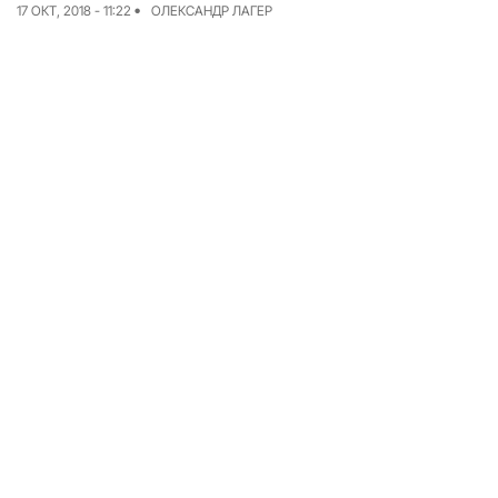
17 ОКТ, 2018 - 11:22
ОЛЕКСАНДР ЛАГЕР
Команда
Авторы
Редакционная
политика