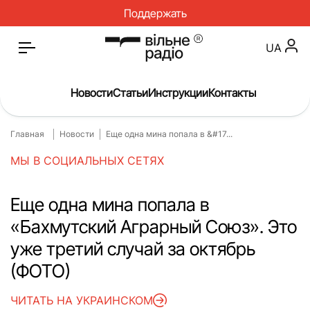
Поддержать
UA
Новости
Статьи
Инструкции
Контакты
Главная
Новости
Еще одна мина попала в &#17...
Главная
Новости
МЫ В СОЦИАЛЬНЫХ СЕТЯХ
Статьи
Медицина
О нас
Инструкции
Еще одна мина попала в
«Бахмутский Аграрный Союз». Это
Спорт
Интервью
уже третий случай за октябрь
Досье
Репортаж
(ФОТО)
Блог
Проекты
ЧИТАТЬ НА УКРАИНСКОМ
Спецпроекты
Архив проектов