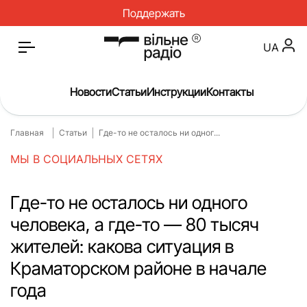
Поддержать
UA
Новости
Статьи
Инструкции
Контакты
Главная
Статьи
Где-то не осталось ни одног...
Главная
Новости
МЫ В СОЦИАЛЬНЫХ СЕТЯХ
Статьи
Медицина
О нас
Инструкции
Где-то не осталось ни одного
человека, а где-то — 80 тысяч
Спорт
Интервью
жителей: какова ситуация в
Досье
Репортаж
Краматорском районе в начале
Блог
Проекты
года
Спецпроекты
Архив проектов