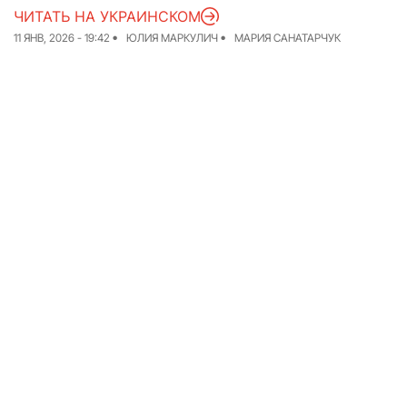
ЧИТАТЬ НА УКРАИНСКОМ
Команда
Авторы
11 ЯНВ, 2026 - 19:42
ЮЛИЯ МАРКУЛИЧ
МАРИЯ САНАТАРЧУК
Редакционная
политика