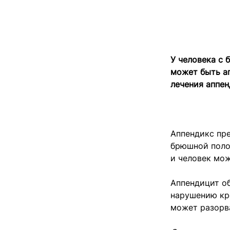
У человека с 
может быть ап
лечения аппен
Аппендикс пр
брюшной полос
и человек мож
Аппендицит об
нарушению кро
может разорв