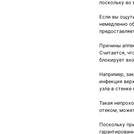
поскольку во 
Если вы ощут
немедленно об
предоставляет
Причины аппен
Считается, чт
блокирует вхо
Например, за
инфекция вер
узла в стенке
Такая непрохо
отеком, может
Поскольку при
гарантирован