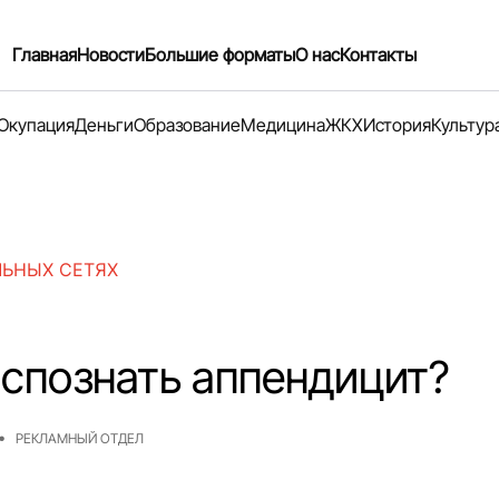
Главная
Новости
Большие форматы
О нас
Контакты
Окупация
Деньги
Образование
Медицина
ЖКХ
История
Культур
ЛЬНЫХ СЕТЯХ
аспознать аппендицит?
РЕКЛАМНЫЙ ОТДЕЛ