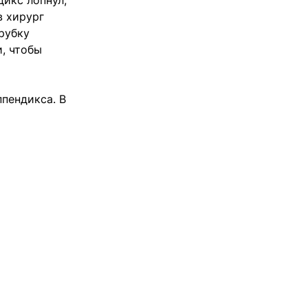
дикс лопнул,
в хирург
рубку
и, чтобы
пендикса. В