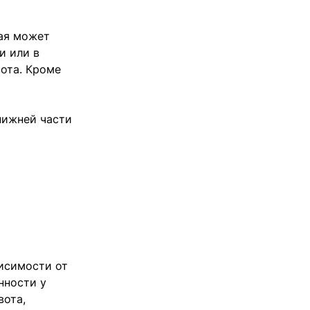
рая может
и или в
ота. Кроме
нижней части
исимости от
нности у
вота,