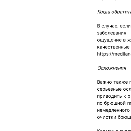
Когда обратит
В случае, есл
заболевания —
ощущение в ж
качественные
https://medila
Осложнения
Важно также п
серьезные осл
приводить к р
по брюшной по
немедленного
очистки брюш