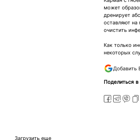
Карман с гное
может образов
дренирует абс
оставляют на 
очистить инф
Как только ин
некоторых слу
Добавить 
Поделиться в
Загрузить еще