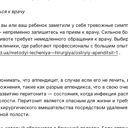
ься к врачу
и вы или ваш ребенок заметили у себя тревожные симп
 непременно запишитесь на прием к врачу. Сильное б
ивоте требует немедленного обращения к врачу. Выби
 клиники, где работают профессионалы с большим опыт
nd.ua/metodyi-lecheniya—hirurgiya/ostryiy-apenditsit-1
.
онимать, что аппендицит, в случае если его не лечить,
ожнения, такие как разрыв аппендикса, что в свою оч
азвитию перитонита — состояния, когда инфекция рас
лости. Перитонит является опасным для жизни и треб
 хирургического вмешательства посредством удаления
ной полости.