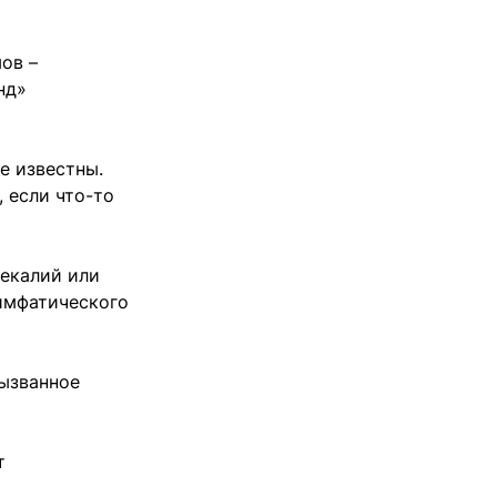
ов –
нд»
е известны.
 если что-то
екалий или
имфатического
вызванное
т