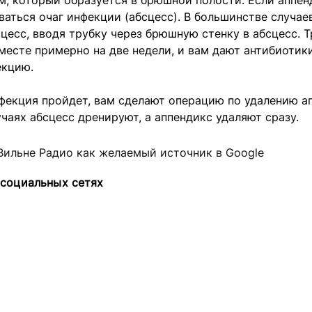
м, который образуется в брюшной полости. Если аппен
аться очаг инфекции (абсцесс). В большинстве случае
цесс, вводя трубку через брюшную стенку в абсцесс. Т
месте примерно на две недели, и вам дают антибиотик
екцию.
фекция пройдет, вам сделают операцию по удалению ап
чаях абсцесс дренируют, а аппендикс удаляют сразу.
Вильне Радио как желаемый источник в Google
 социальных сетях