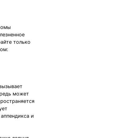
томы
олезненное
райте только
ом:
 вызывает
ередь может
пространяется
ует
 аппендикса и