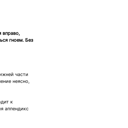
м вправо,
ься гноем. Без
нижней части
ение неясно,
одит к
ия аппендикс