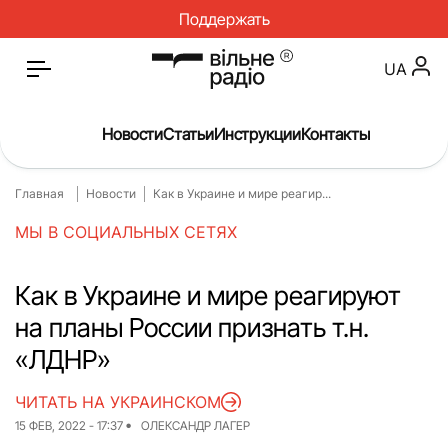
Поддержать
UA
Новости
Статьи
Инструкции
Контакты
Главная
Новости
Как в Украине и мире реагир...
Главная
Новости
МЫ В СОЦИАЛЬНЫХ СЕТЯХ
Статьи
Медицина
О нас
Инструкции
Как в Украине и мире реагируют
на планы России признать т.н.
Спорт
Интервью
«ЛДНР»
Досье
Репортаж
ЧИТАТЬ НА УКРАИНСКОМ
Блог
Проекты
15 ФЕВ, 2022 - 17:37
ОЛЕКСАНДР ЛАГЕР
Спецпроекты
Архив проектов