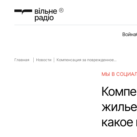
Война
Главная
Новости
Компенсация за поврежденное...
МЫ В СОЦИА
Компе
жилье:
какое