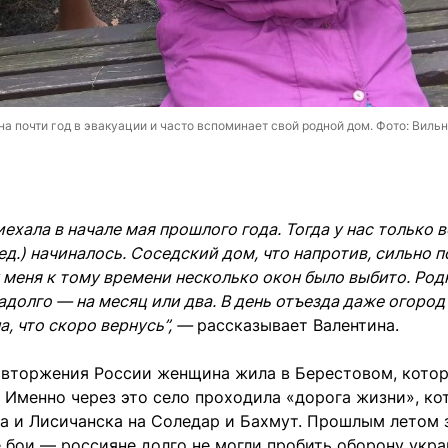
а почти год в эвакуации и часто вспоминает свой родной дом. Фото: Виль
иехала в начале мая прошлого года. Тогда у нас только 
ед.) начиналось. Соседский дом, что напротив, сильно 
у меня к тому времени несколько окон было выбито. Род
адолго — на месяц или два. В день отъезда даже огород
а, что скоро вернусь”, —
рассказывает Валентина.
 вторжения России женщина жила в Берестовом, котор
 Именно через это село проходила «дорога жизни», ко
а и Лисичанска на Соледар и Бахмут. Прошлым летом 
 бои — россияне долго не могли пробить оборону укр