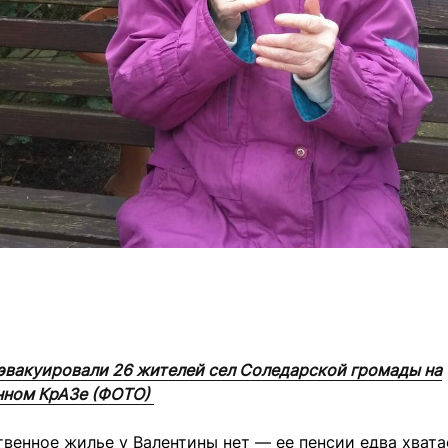
эвакуировали 26 жителей сел Соледарской громады на
нном КрАЗе (ФОТО)
твенное жилье у Валентины нет — ее пенсии едва хвата