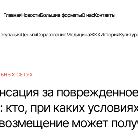
Главная
Новости
Большие форматы
О нас
Контакты
Окупация
Деньги
Образование
Медицина
ЖКХ
История
Культур
ЛЬНЫХ СЕТЯХ
нсация за поврежденно
 кто, при каких условиях
 возмещение может полу