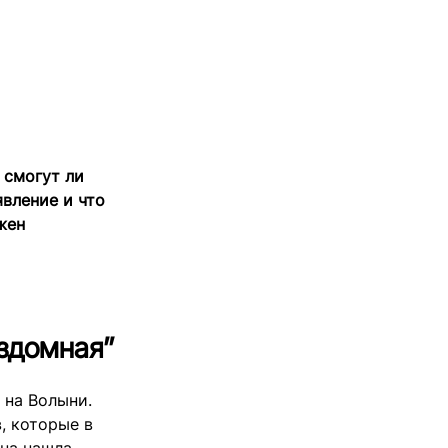
 смогут ли
явление и что
жен
ездомная”
 на Волыни.
, которые в