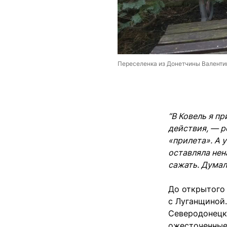
Переселенка из Донетчины Валентин
“В Ковель я пр
действия, — р
«прилета». А 
оставляла нен
сажать. Думал
До открытого
с Луганщиной.
Северодонецк
ожесточенные