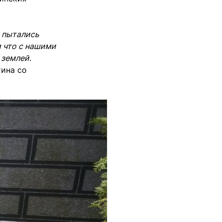
ы пытались
и что с нашими
 землей.
ина со