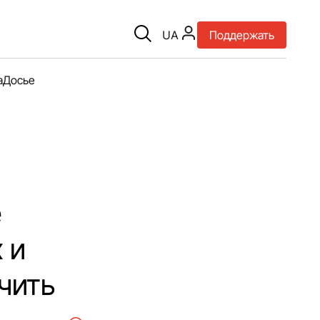
UA
Поддержать
а
Досье
е
 и
чить