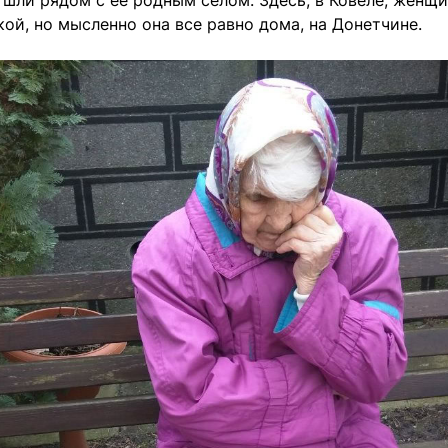
шли рядом с ее родным селом. Здесь, в Ковеле, женщ
ой, но мысленно она все равно дома, на Донетчине.