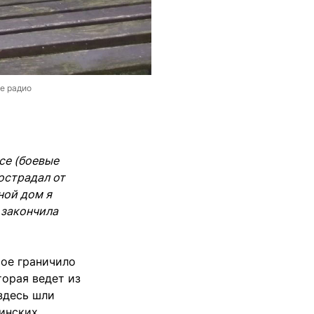
не радио
все (боевые
пострадал от
ной дом я
 закончила
ое граничило
торая ведет из
здесь шли
аинских