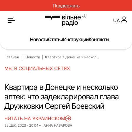
Поддержать
UA
Новости
Статьи
Инструкции
Контакты
Главная
Новости
Квартира в Донецке и нескол...
Главная
Новости
МЫ В СОЦИАЛЬНЫХ СЕТЯХ
Статьи
Медицина
О нас
Инструкции
Квартира в Донецке и несколько
аптек: что задекларировал глава
Спорт
Интервью
Дружковки Сергей Боевский
Досье
Репортаж
ЧИТАТЬ НА УКРАИНСКОМ
Блог
Проекты
25 ДЕК, 2023 - 20:04
АННА НАЗАРОВА
Спецпроекты
Архив проектов