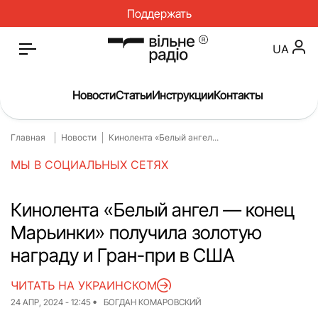
Поддержать
UA
Новости
Статьи
Инструкции
Контакты
Главная
Новости
Кинолента «Белый ангел...
Главная
Новости
МЫ В СОЦИАЛЬНЫХ СЕТЯХ
Статьи
Медицина
О нас
Инструкции
Кинолента «Белый ангел — конец
Марьинки» получила золотую
Спорт
Интервью
награду и Гран-при в США
Досье
Репортаж
ЧИТАТЬ НА УКРАИНСКОМ
Блог
Проекты
24 АПР, 2024 - 12:45
БОГДАН КОМАРОВСКИЙ
Спецпроекты
Архив проектов