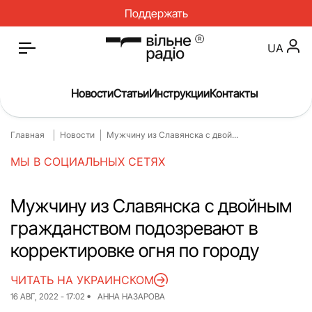
Поддержать
UA
Новости
Статьи
Инструкции
Контакты
Главная
Новости
Мужчину из Славянска с двой...
Главная
Новости
МЫ В СОЦИАЛЬНЫХ СЕТЯХ
Статьи
Медицина
О нас
Инструкции
Мужчину из Славянска с двойным
гражданством подозревают в
Спорт
Интервью
корректировке огня по городу
Досье
Репортаж
ЧИТАТЬ НА УКРАИНСКОМ
Блог
Проекты
16 АВГ, 2022 - 17:02
АННА НАЗАРОВА
Спецпроекты
Архив проектов