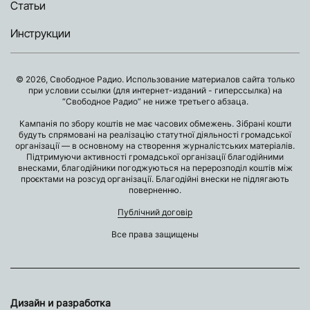
Статьи
Инструкции
© 2026, Свободное Радио. Использование материалов сайта только
при условии ссылки (для интернет-изданий - гиперссылка) на
“Свободное Радио” не ниже третьего абзаца.
Кампанія по збору коштів не має часових обмежень. Зібрані кошти
будуть спрямовані на реалізацію статутної діяльності громадської
організації — в основному на створення журналістських матеріалів.
Підтримуючи активності громадської організації благодійними
внесками, благодійники погоджуються на перерозподіл коштів між
проєктами на розсуд організації. Благодійні внески не підлягають
поверненню.
Публічний договір
Все права защищены
Дизайн и разработка