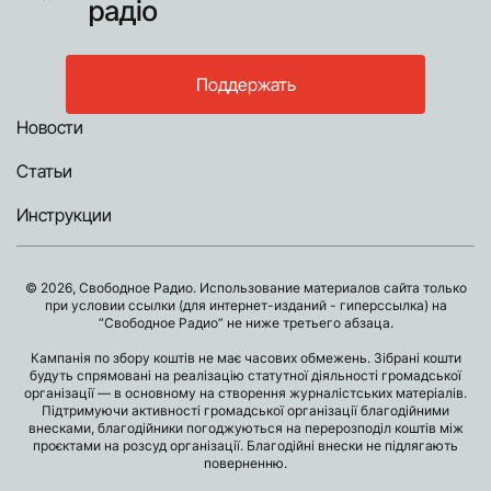
Поддержать
Новости
Статьи
Инструкции
© 2026, Свободное Радио. Использование материалов сайта только
при условии ссылки (для интернет-изданий - гиперссылка) на
“Свободное Радио” не ниже третьего абзаца.
Кампанія по збору коштів не має часових обмежень. Зібрані кошти
будуть спрямовані на реалізацію статутної діяльності громадської
організації — в основному на створення журналістських матеріалів.
Підтримуючи активності громадської організації благодійними
внесками, благодійники погоджуються на перерозподіл коштів між
проєктами на розсуд організації. Благодійні внески не підлягають
поверненню.