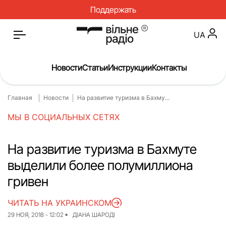
Поддержать
UA
Новости
Статьи
Инструкции
Контакты
Главная
Новости
На развитие туризма в Бахму...
Главная
Новости
МЫ В СОЦИАЛЬНЫХ СЕТЯХ
Статьи
Медицина
О нас
Инструкции
На развитие туризма в Бахмуте
выделили более полумиллиона
Спорт
Интервью
гривен
Досье
Репортаж
ЧИТАТЬ НА УКРАИНСКОМ
Блог
Проекты
29 НОЯ, 2018 - 12:02
ДІАНА ШАРОДІ
Спецпроекты
Архив проектов