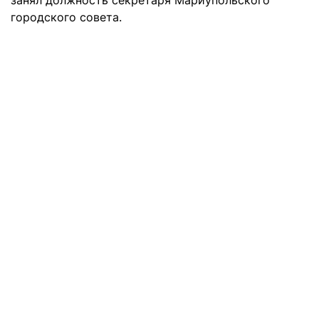
занял должность секретаря Мариупольского
городского совета.