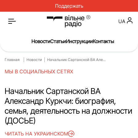
Поддержать
UA
Новости
Статьи
Инструкции
Контакты
Главная
Новости
Начальник Сартанской ВА Але...
Главная
Новости
МЫ В СОЦИАЛЬНЫХ СЕТЯХ
Статьи
Медицина
О нас
Инструкции
Начальник Сартанской ВА
Александр Куркчи: биография,
Спорт
Интервью
семья, деятельность на должности
Досье
Репортаж
(ДОСЬЕ)
Блог
Проекты
ЧИТАТЬ НА УКРАИНСКОМ
Спецпроекты
Архив проектов