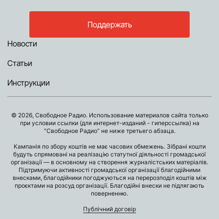
Поддержать
Новости
Статьи
Инструкции
© 2026, Свободное Радио. Использование материалов сайта только
при условии ссылки (для интернет-изданий - гиперссылка) на
“Свободное Радио” не ниже третьего абзаца.
Кампанія по збору коштів не має часових обмежень. Зібрані кошти
будуть спрямовані на реалізацію статутної діяльності громадської
організації — в основному на створення журналістських матеріалів.
Підтримуючи активності громадської організації благодійними
внесками, благодійники погоджуються на перерозподіл коштів між
проєктами на розсуд організації. Благодійні внески не підлягають
поверненню.
Публічний договір