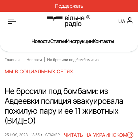
Поддержать
UA
Новости
Статьи
Инструкции
Контакты
Главная
Новости
Не бросили под бомбами: из ...
Главная
Новости
МЫ В СОЦИАЛЬНЫХ СЕТЯХ
Статьи
Медицина
О нас
Инструкции
Не бросили под бомбами: из
Авдеевки полиция эвакуировала
Спорт
Интервью
пожилую пару и ее 11 животных
Досье
Репортаж
(ВИДЕО)
Блог
Проекты
ЧИТАТЬ НА УКРАИНСКОМ
25 НОЯ, 2023 - 13:55
СТАЖЕР
Спецпроекты
Архив проектов