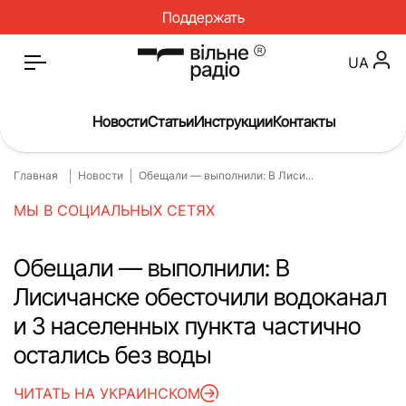
Поддержать
UA
Новости
Статьи
Инструкции
Контакты
Главная
Новости
Обещали — выполнили: В Лиси...
Главная
Новости
МЫ В СОЦИАЛЬНЫХ СЕТЯХ
Статьи
Медицина
О нас
Инструкции
Обещали — выполнили: В
Лисичанске обесточили водоканал
Спорт
Интервью
и 3 населенных пункта частично
Досье
Репортаж
остались без воды
Блог
Проекты
ЧИТАТЬ НА УКРАИНСКОМ
Спецпроекты
Архив проектов