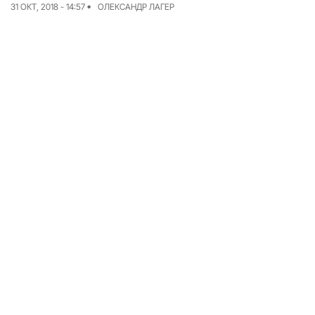
31 ОКТ, 2018 - 14:57
ОЛЕКСАНДР ЛАГЕР
Команда
Авторы
Редакционная
политика