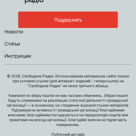
Поддержать
Новости
Статьи
Инструкции
© 2026, Свободное Радио. Использование материалов сайта только
при условии ссылки (для интернет-изданий - гиперссылка) на
“Свободное Радио” не ниже третьего абзаца.
Кампанія по збору коштів не має часових обмежень. Зібрані кошти
будуть спрямовані на реалізацію статутної діяльності громадської
організації — в основному на створення журналістських матеріалів.
Підтримуючи активності громадської організації благодійними
внесками, благодійники погоджуються на перерозподіл коштів між
проєктами на розсуд організації. Благодійні внески не підлягають
поверненню.
Публічний договір