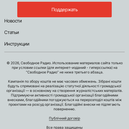
Поддержать
Новости
Статьи
Инструкции
© 2026, Свободное Радио. Использование материалов сайта только
при условии ссылки (для интернет-изданий - гиперссылка) на
“Свободное Радио” не ниже третьего абзаца.
Кампанія по збору коштів не має часових обмежень. Зібрані кошти
будуть спрямовані на реалізацію статутної діяльності громадської
організації — в основному на створення журналістських матеріалів.
Підтримуючи активності громадської організації благодійними
внесками, благодійники погоджуються на перерозподіл коштів між
проєктами на розсуд організації. Благодійні внески не підлягають
поверненню.
Публічний договір
Все права защищены