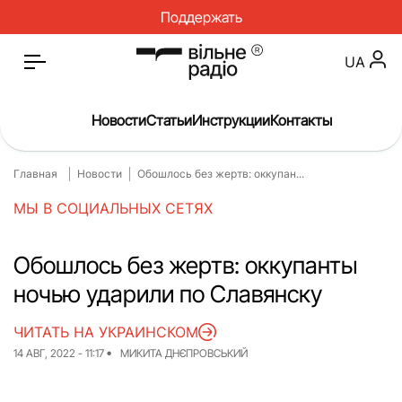
Поддержать
UA
Новости
Статьи
Инструкции
Контакты
Главная
Новости
Обошлось без жертв: оккупан...
Главная
Новости
МЫ В СОЦИАЛЬНЫХ СЕТЯХ
Статьи
Медицина
О нас
Инструкции
Обошлось без жертв: оккупанты
ночью ударили по Славянску
Спорт
Интервью
Досье
Репортаж
ЧИТАТЬ НА УКРАИНСКОМ
14 АВГ, 2022 - 11:17
МИКИТА ДНЄПРОВСЬКИЙ
Блог
Проекты
Спецпроекты
Архив проектов