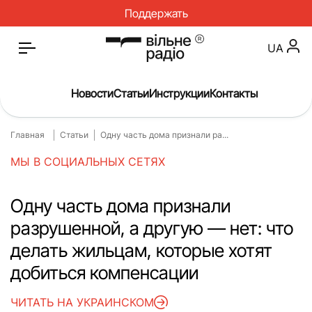
Поддержать
UA
Новости
Статьи
Инструкции
Контакты
Главная
Статьи
Одну часть дома признали ра...
Главная
Новости
МЫ В СОЦИАЛЬНЫХ СЕТЯХ
Статьи
Медицина
О нас
Инструкции
Одну часть дома признали
разрушенной, а другую — нет: что
Спорт
Интервью
делать жильцам, которые хотят
Досье
Репортаж
добиться компенсации
Блог
Проекты
ЧИТАТЬ НА УКРАИНСКОМ
Спецпроекты
Архив проектов