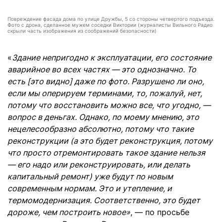
Повреждение фасада дома по улице Дружбы, 5 со стороны четвертого подъезда.
Фото с дрона, сделанное мужем соседки Виктории (журналисты Вильного Радио
скрыли часть изображения из соображений безопасности)
«
Здание непригодно к эксплуатации, его состояние
аварийное во всех частях — это однозначно. То
есть [это видно] даже по фото. Разрушено ли оно,
если мы оперируем терминами, то, пожалуй, нет,
потому что восстановить можно все, что угодно, —
вопрос в деньгах. Однако, по моему мнению, это
нецелесообразно абсолютно, потому что такие
реконструкции (а это будет реконструкция, потому
что просто отремонтировать такое здание нельзя
— его надо или реконструировать, или делать
капитальный ремонт) уже будут по новым
современным нормам. Это и утепление, и
термомодернизация. Соответственно, это будет
дороже, чем построить новое»
, — по просьбе