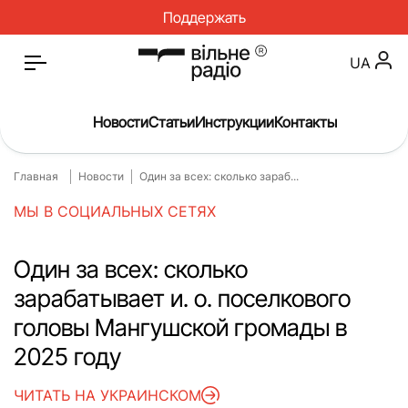
Поддержать
UA
Новости
Статьи
Инструкции
Контакты
Главная
Новости
Один за всех: сколько зараб...
Главная
Новости
МЫ В СОЦИАЛЬНЫХ СЕТЯХ
Статьи
Медицина
О нас
Инструкции
Один за всех: сколько
зарабатывает и. о. поселкового
Спорт
Интервью
головы Мангушской громады в
Досье
Репортаж
2025 году
Блог
Проекты
ЧИТАТЬ НА УКРАИНСКОМ
Спецпроекты
Архив проектов