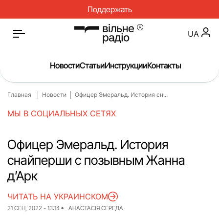
Поддержать
UA
Новости
Статьи
Инструкции
Контакты
Главная
Новости
Офицер Эмеральд. История сн...
Главная
Новости
МЫ В СОЦИАЛЬНЫХ СЕТЯХ
Статьи
Медицина
О нас
Инструкции
Офицер Эмеральд. История
снайперши с позывным Жанна
Спорт
Интервью
д’Арк
Досье
Репортаж
ЧИТАТЬ НА УКРАИНСКОМ
Блог
Проекты
21 СЕН, 2022 - 13:14
АНАСТАСІЯ СЕРЕДА
Спецпроекты
Архив проектов