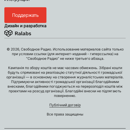
Поддержать
Дизайн и разработка
© 2026, Свободное Радио. Использование материалов сайта только
при условии ссылки (для интернет-изданий - гиперссылка) на
“Свободное Радио” не ниже третьего абзаца.
Кампанія по збору коштів не має часових обмежень. Зібрані кошти
будуть спрямовані на реалізацію статутної діяльності громадської
організації — в основному на створення журналістських матеріалів.
Підтримуючи активності громадської організації благодійними
внесками, благодійники погоджуються на перерозподіл коштів між
проєктами на розсуд організації. Благодійні внески не підлягають
поверненню.
Публічний договір
Все права защищены