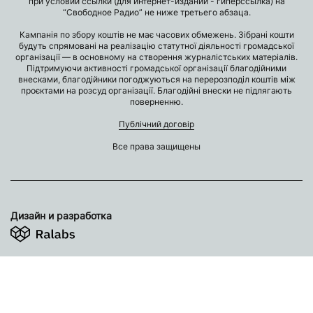
при условии ссылки (для интернет-изданий - гиперссылка) на
“Свободное Радио” не ниже третьего абзаца.
Кампанія по збору коштів не має часових обмежень. Зібрані кошти
будуть спрямовані на реалізацію статутної діяльності громадської
організації — в основному на створення журналістських матеріалів.
Підтримуючи активності громадської організації благодійними
внесками, благодійники погоджуються на перерозподіл коштів між
проєктами на розсуд організації. Благодійні внески не підлягають
поверненню.
Публічний договір
Все права защищены
Дизайн и разработка