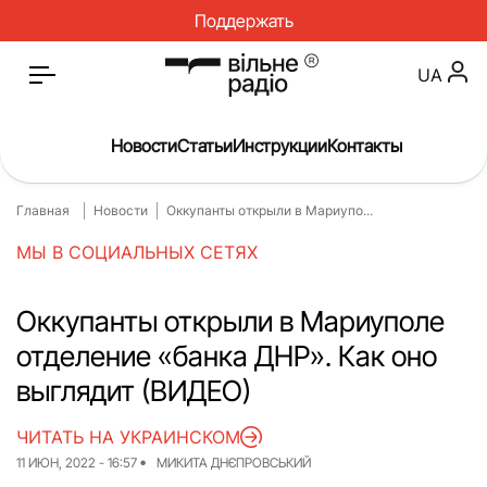
Поддержать
UA
Новости
Статьи
Инструкции
Контакты
Главная
Новости
Оккупанты открыли в Мариупо...
Главная
Новости
МЫ В СОЦИАЛЬНЫХ СЕТЯХ
Статьи
Медицина
О нас
Инструкци
Оккупанты открыли в Мариуполе
отделение «банка ДНР». Как оно
Спорт
Интервью
выглядит (ВИДЕО)
Досье
Репортаж
ЧИТАТЬ НА УКРАИНСКОМ
Блог
Проекты
11 ИЮН, 2022 - 16:57
МИКИТА ДНЄПРОВСЬКИЙ
Спецпроекты
Архив прое