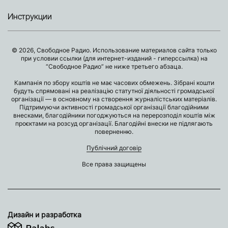
Инструкции
© 2026, Свободное Радио. Использование материалов сайта только
при условии ссылки (для интернет-изданий - гиперссылка) на
“Свободное Радио” не ниже третьего абзаца.
Кампанія по збору коштів не має часових обмежень. Зібрані кошти
будуть спрямовані на реалізацію статутної діяльності громадської
організації — в основному на створення журналістських матеріалів.
Підтримуючи активності громадської організації благодійними
внесками, благодійники погоджуються на перерозподіл коштів між
проєктами на розсуд організації. Благодійні внески не підлягають
поверненню.
Публічний договір
Все права защищены
Дизайн и разработка