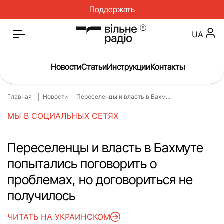
Поддержать
UA
Новости
Статьи
Инструкции
Контакты
Главная
Новости
Переселенцы и власть в Бахм...
Главная
Новости
МЫ В СОЦИАЛЬНЫХ СЕТЯХ
Статьи
Медицина
О нас
Инструкции
Переселенцы и власть в Бахмуте
попытались поговорить о
Спорт
Интервью
проблемах, но договориться не
Досье
Репортаж
получилось
Блог
Проекты
ЧИТАТЬ НА УКРАИНСКОМ
Спецпроекты
Архив проектов