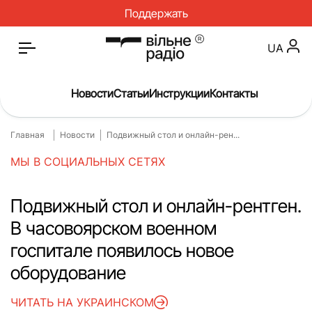
Поддержать
UA
Новости
Статьи
Инструкции
Контакты
Главная
Новости
Подвижный стол и онлайн-рен...
Главная
Новости
МЫ В СОЦИАЛЬНЫХ СЕТЯХ
Статьи
Медицина
О нас
Инструкции
Подвижный стол и онлайн-рентген.
В часовоярском военном
Спорт
Интервью
госпитале появилось новое
Досье
Репортаж
оборудование
Блог
Проекты
ЧИТАТЬ НА УКРАИНСКОМ
Спецпроекты
Архив проектов