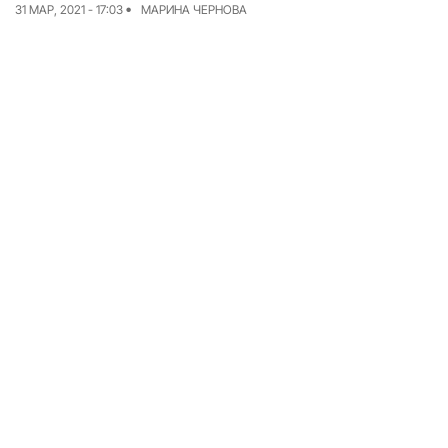
31 МАР, 2021 - 17:03
МАРИНА ЧЕРНОВА
Команда
Авторы
Редакционная
политика