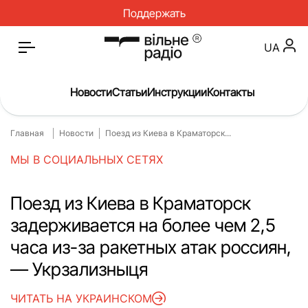
Поддержать
UA
Новости
Статьи
Инструкции
Контакты
Главная
Новости
Поезд из Киева в Краматорск...
Главная
Новости
МЫ В СОЦИАЛЬНЫХ СЕТЯХ
Статьи
Медицина
О нас
Инструкции
Поезд из Киева в Краматорск
задерживается на более чем 2,5
Спорт
Интервью
часа из-за ракетных атак россиян,
Досье
Репортаж
— Укрзализныця
Блог
Проекты
ЧИТАТЬ НА УКРАИНСКОМ
Спецпроекты
Архив проектов