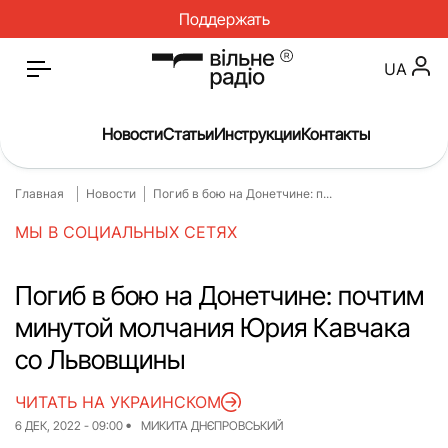
Поддержать
UA
Новости
Статьи
Инструкции
Контакты
Главная
Новости
Погиб в бою на Донетчине: п...
Главная
Новости
МЫ В СОЦИАЛЬНЫХ СЕТЯХ
Статьи
Медицина
О нас
Инструкции
Погиб в бою на Донетчине: почтим
минутой молчания Юрия Кавчака
Спорт
Интервью
со Львовщины
Досье
Репортаж
ЧИТАТЬ НА УКРАИНСКОМ
Блог
Проекты
6 ДЕК, 2022 - 09:00
МИКИТА ДНЄПРОВСЬКИЙ
Спецпроекты
Архив проектов