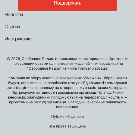
Поддержать
Новости
Статьи
Инструкции
© 2026, Свободное Радио. Использование материалов сайта только
при условии ссылки (для интернет-изданий - гиперссылка) на
“Свободное Радио” не ниже третьего абзаца.
Кампанія по збору коштів не має часових обмежень. Зібрані кошти
будуть спрямовані на реалізацію статутної діяльності громадської
організації — в основному на створення журналістських матеріалів.
Підтримуючи активності громадської організації благодійними
внесками, благодійники погоджуються на перерозподіл коштів між
проєктами на розсуд організації. Благодійні внески не підлягають
поверненню.
Публічний договір
Все права защищены