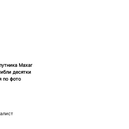
путника Maxar
гибли десятки
я по фото
алист