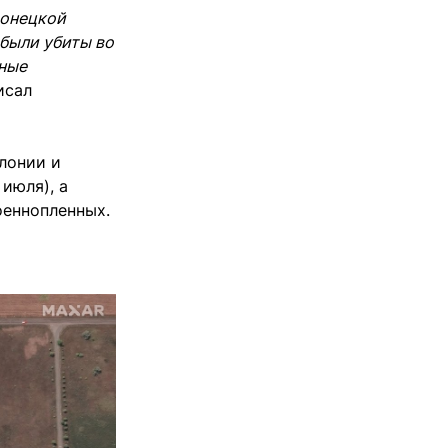
Донецкой
 были убиты во
нные
исал
олонии и
июля), а
оеннопленных.