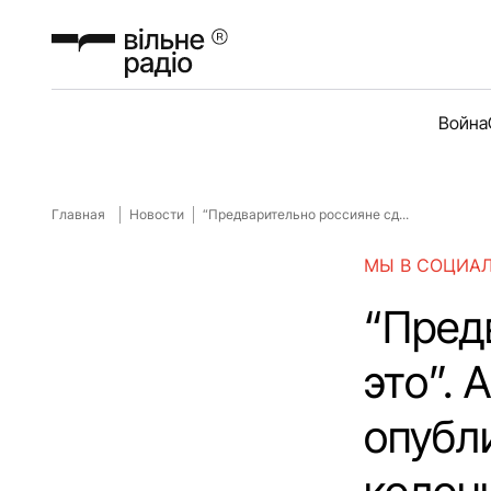
Война
Главная
Новости
“Предварительно россияне сд...
МЫ В СОЦИА
“Пред
это”.
опубл