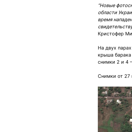
“Новые фотос
области Украи
время нападен
свидетельств
Кристофер Ми
На двух парах
крыша барака 
снимки 2 и 4 
Снимки от 27 