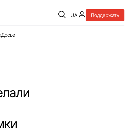
UA
Поддержать
а
Досье
елали
мки