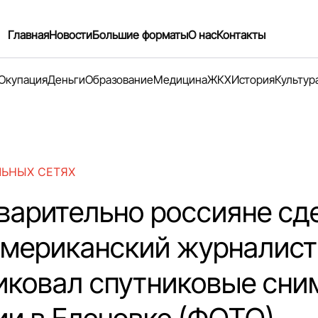
Главная
Новости
Большие форматы
О нас
Контакты
Окупация
Деньги
Образование
Медицина
ЖКХ
История
Культур
ЛЬНЫХ СЕТЯХ
варительно россияне сд
 Американский журналист
иковал спутниковые сни