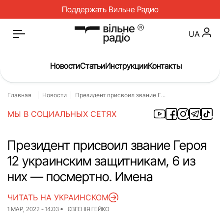
Поддержать Вильне Радио
UA
Новости
Статьи
Инструкции
Контакты
Главная
Новости
Президент присвоил звание Г...
Главная
Новости
МЫ В СОЦИАЛЬНЫХ СЕТЯХ
Статьи
Медицина
О нас
Инструкции
Президент присвоил звание Героя
12 украинским защитникам, 6 из
Спорт
Интервью
них — посмертно. Имена
Досье
Репортаж
ЧИТАТЬ НА УКРАИНСКОМ
Блог
Проекты
1 МАР, 2022 - 14:03
ЄВГЕНІЯ ГЕЙКО
Спецпроекты
Архив проектов