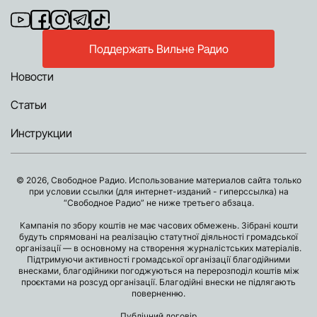
Поддержать Вильне Радио
Новости
Статьи
Инструкции
© 2026, Свободное Радио. Использование материалов сайта только
при условии ссылки (для интернет-изданий - гиперссылка) на
“Свободное Радио” не ниже третьего абзаца.
Кампанія по збору коштів не має часових обмежень. Зібрані кошти
будуть спрямовані на реалізацію статутної діяльності громадської
організації — в основному на створення журналістських матеріалів.
Підтримуючи активності громадської організації благодійними
внесками, благодійники погоджуються на перерозподіл коштів між
проєктами на розсуд організації. Благодійні внески не підлягають
поверненню.
Публічний договір