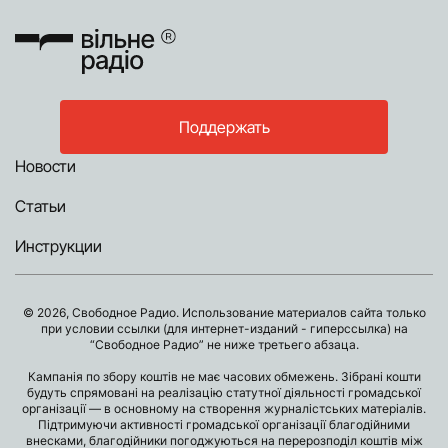
Поддержать
Новости
Статьи
Инструкции
© 2026, Свободное Радио. Использование материалов сайта только
при условии ссылки (для интернет-изданий - гиперссылка) на
“Свободное Радио” не ниже третьего абзаца.
Кампанія по збору коштів не має часових обмежень. Зібрані кошти
будуть спрямовані на реалізацію статутної діяльності громадської
організації — в основному на створення журналістських матеріалів.
Підтримуючи активності громадської організації благодійними
внесками, благодійники погоджуються на перерозподіл коштів між