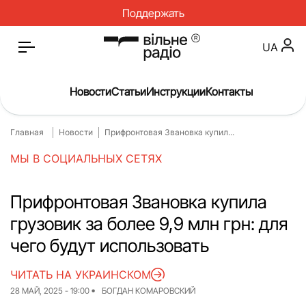
Поддержать
UA
Новости
Статьи
Инструкции
Контакты
Главная
Новости
Прифронтовая Звановка купил...
Главная
Новости
МЫ В СОЦИАЛЬНЫХ СЕТЯХ
Статьи
Медицина
О нас
Инструкции
Прифронтовая Звановка купила
грузовик за более 9,9 млн грн: для
Спорт
Интервью
чего будут использовать
Досье
Репортаж
ЧИТАТЬ НА УКРАИНСКОМ
Блог
Проекты
28 МАЙ, 2025 - 19:00
БОГДАН КОМАРОВСКИЙ
Спецпроекты
Архив проектов