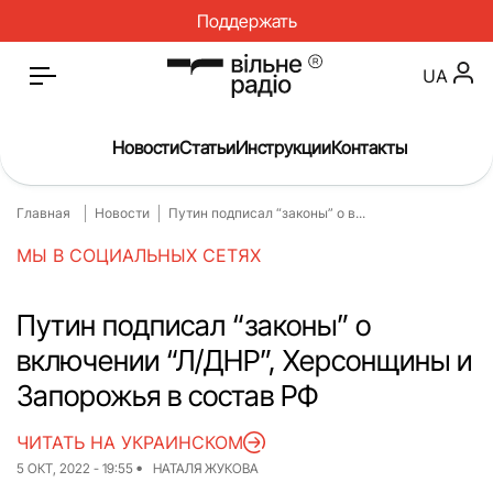
Поддержать
UA
Новости
Статьи
Инструкции
Контакты
Главная
Новости
Путин подписал “законы” о в...
Главная
Новости
МЫ В СОЦИАЛЬНЫХ СЕТЯХ
Статьи
Медицина
О нас
Инструкции
Путин подписал “законы” о
включении “Л/ДНР”, Херсонщины и
Спорт
Интервью
Запорожья в состав РФ
Досье
Репортаж
ЧИТАТЬ НА УКРАИНСКОМ
Блог
Проекты
5 ОКТ, 2022 - 19:55
НАТАЛЯ ЖУКОВА
Спецпроекты
Архив проектов