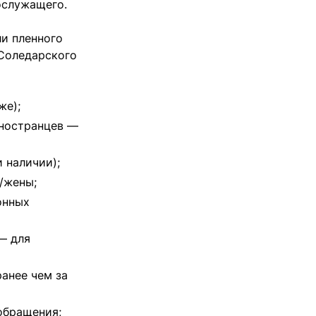
ослужащего.
ли пленного
 Соледарского
же);
иностранцев —
 наличии);
/жены;
онных
— для
ранее чем за
обращения;