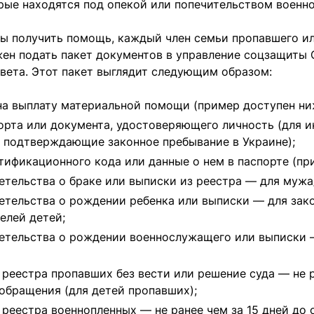
рые находятся под опекой или попечительством военн
бы получить помощь, каждый член семьи пропавшего и
жен подать пакет документов в управление соцзащиты
вета. Этот пакет выглядит следующим образом:
на выплату материальной помощи (пример доступен ни
орта или документа, удостоверяющего личность (для 
 подтверждающие законное пребывание в Украине);
тификационного кода или данные о нем в паспорте (при
етельства о браке или выписки из реестра — для мужа
етельства о рождении ребенка или выписки — для зак
елей детей;
етельства о рождении военнослужащего или выписки 
 реестра пропавших без вести или решение суда — не 
 обращения (для детей пропавших);
 реестра военнопленных — не ранее чем за 15 дней до 