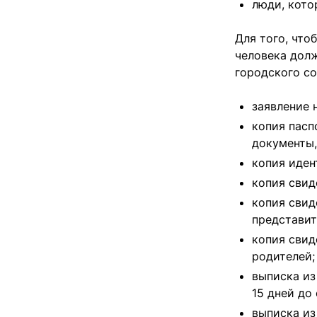
люди, кото
Для того, что
человека дол
городского со
заявление 
копия пасп
документы,
копия иден
копия свид
копия свид
представит
копия свид
родителей;
выписка из
15 дней до
выписка из