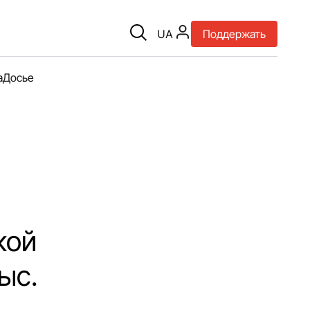
UA
Поддержать
а
Досье
кой
ыс.