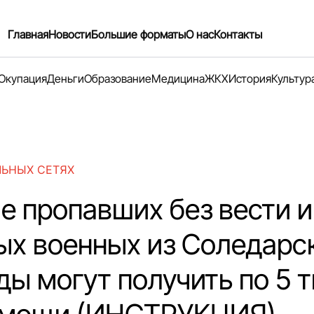
Главная
Новости
Большие форматы
О нас
Контакты
Окупация
Деньги
Образование
Медицина
ЖКХ
История
Культур
ЛЬНЫХ СЕТЯХ
е пропавших без вести и
ых военных из Соледарс
ды могут получить по 5 т