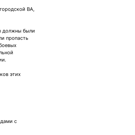
городской ВА,
ы должны были
ли пропасть
 боевых
льной
ии.
ков этих
идами с