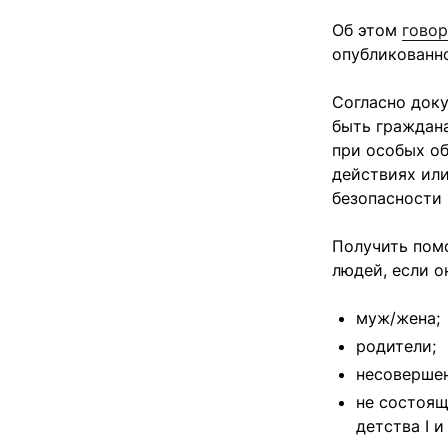
Об этом
говор
опубликованно
Согласно док
быть граждана
при особых об
действиях ил
безопасности 
Получить помо
людей, если о
муж/жена;
родители;
несовершен
не состоящ
детства I и