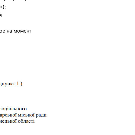
»);
я
ое на момент