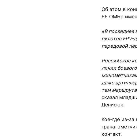
Об этом в кон
66 ОМБр имен
«В последнее 
пилотов FPV-д
передовой пер
Российское ко
линии боевого
минометчикам
даже артиллер
тем маршрутам
сказал младш
Денисюк.
Кое-где из-за
гранатометчи
контакт.