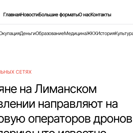
Главная
Новости
Большие форматы
О нас
Контакты
Окупация
Деньги
Образование
Медицина
ЖКХ
История
Культур
ЛЬНЫХ СЕТЯХ
яне на Лиманском
влении направляют на
овую операторов дронов