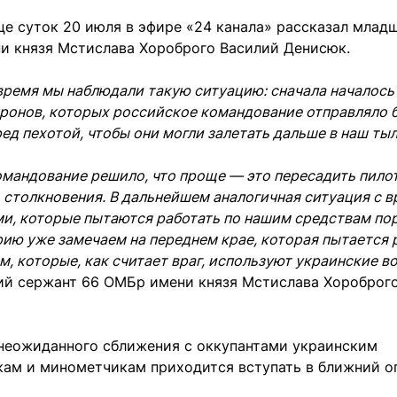
це суток 20 июля в эфире «24 канала» рассказал млад
и князя Мстислава Хороброго Василий Денисюк.
время мы наблюдали такую ситуацию: сначала началось
ронов, которых российское командование отправляло 
ед пехотой, чтобы они могли залетать дальше в наш тыл
мандование решило, что проще — это пересадить пило
 столкновения. В дальнейшем аналогичная ситуация с 
и, которые пытаются работать по нашим средствам пор
ию уже замечаем на переднем крае, которая пытается 
, которые, как считает враг, используют украинские в
ий сержант 66 ОМБр имени князя Мстислава Хороброг
 неожиданного сближения с оккупантами украинским
кам и минометчикам приходится вступать в ближний о