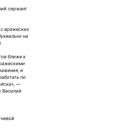
ший сержант
 с вражеских
буквально на
.
тов ближе к
вражескими
ажения, и
работать по
ойска»
, —
о Василий
гневой