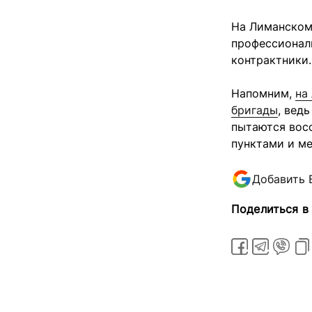
На Лиманском 
профессионал
контрактники.
Напомним,
на
бригады
, вед
пытаются вос
пунктами и м
Добавить 
Поделиться в