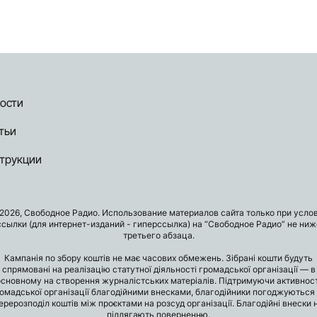
ости
тьи
трукции
2026, Свободное Радио. Использование материалов сайта только при усло
ссылки (для интернет-изданий - гиперссылка) на “Свободное Радио” не ниж
третьего абзаца.
Кампанія по збору коштів не має часових обмежень. Зібрані кошти будуть
спрямовані на реалізацію статутної діяльності громадської організації — в
основному на створення журналістських матеріалів. Підтримуючи активност
омадської організації благодійними внесками, благодійники погоджуються
ерерозподіл коштів між проєктами на розсуд організації. Благодійні внески 
підлягають поверненню.