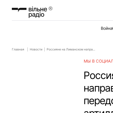
Война
Главная
Новости
Россияне на Лиманском напра...
МЫ В СОЦИА
Росси
напра
перед