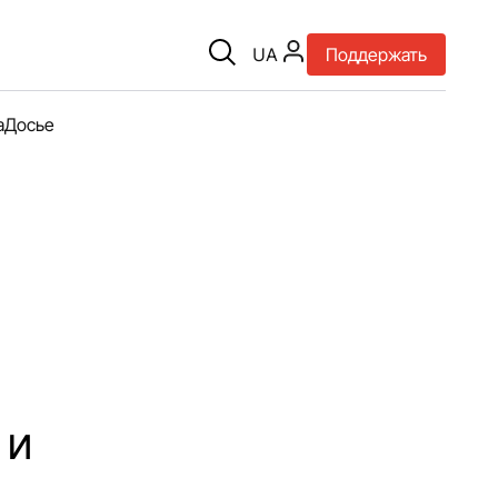
UA
Поддержать
а
Досье
 и