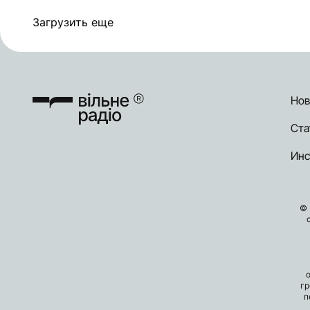
Загрузить еще
Нов
Ста
Инс
© 
гр
п