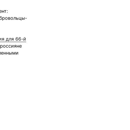
ент:
обровольцы-
ия для 66-й
 россияне
еленными