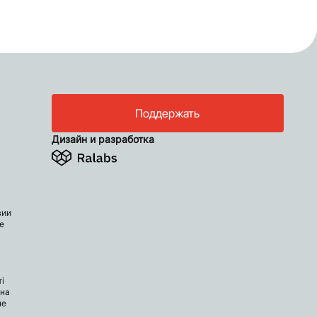
Поддержать
Дизайн и разработка
вии
е
і
 на
не