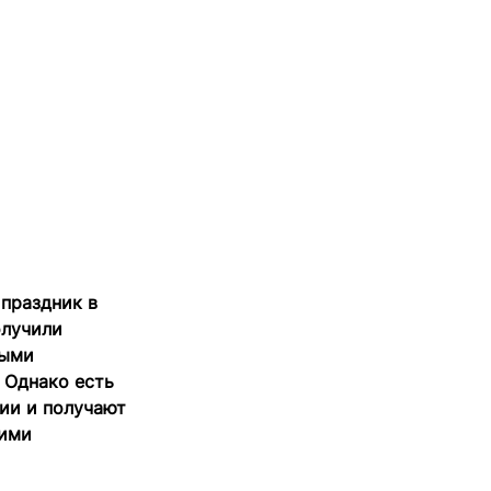
праздник в
олучили
ными
 Однако есть
ии и получают
ними