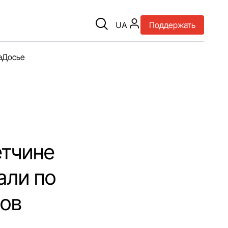
UA
Поддержать
а
Досье
етчине
али по
ров