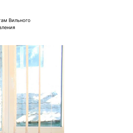
там Вильного
вления