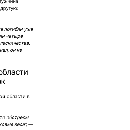
Мужчина
 другую:
зе погибли уже
бли четыре
лесничества,
мал, он не
 области
ок
ой области в
что обстрелы
ховые леса”,
—