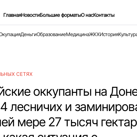
Главная
Новости
Большие форматы
О нас
Контакты
Окупация
Деньги
Образование
Медицина
ЖКХ
История
Культур
ЛЬНЫХ СЕТЯХ
йские оккупанты на Дон
 4 лесничих и заминиров
ей мере 27 тысяч гекта