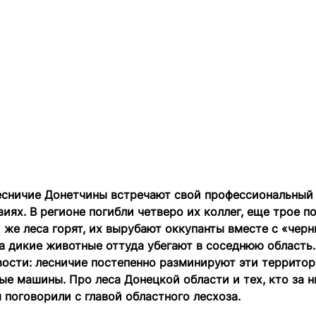
лесничие Донетчины встречают свой профессиональный 
иях. В регионе погибли четверо их коллег, еще трое п
 же леса горят, их вырубают оккупанты вместе с «чер
а дикие животные оттуда убегают в соседнюю область.
вости: лесничие постепенно разминируют эти территор
е машины. Про леса Донецкой области и тех, кто за 
 поговорили с главой областного лесхоза.