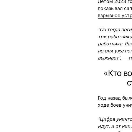
Летом 2023 г
показывал сап
взрывное устр
“Он тогда пог
три работника
работника. Ра
но они уже поп
выживет”,
— г
«Кто во
с
Год назад был
ходе боев уни
“Цифра уничто
идут, и от ни