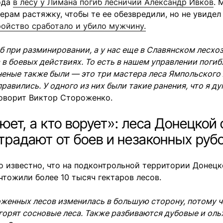
ода
в лесу у Лимана погиб лесничий Александр Ивков
. 
ерам растяжку, чтобы те ее обезвредили, но не увидел
ойство сработало и убило мужчину.
иб при разминировании, а у нас еще в Славянском лесхо
 в боевых действиях. То есть в нашем управлении поги
неные также были — это три мастера леса Ямпольского 
равились. У одного из них были такие ранения, что я ду
оворит Виктор Стороженко.
юет, а кто ворует»: леса Донецкой
традают от боев и незаконных руб
о известно, что на подконтрольной территории Донецк
чтожили более 10 тысяч гектаров лесов.
женных лесов изменилась в большую сторону, потому 
х горят сосновые леса. Также разбиваются дубовые и оль