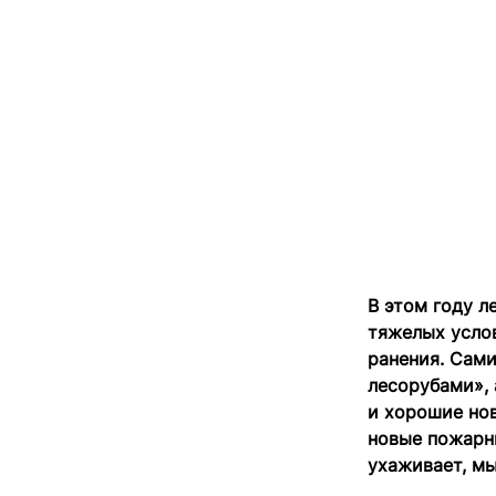
В этом году 
тяжелых услов
ранения. Сами
лесорубами», 
и хорошие но
новые пожарны
ухаживает, мы