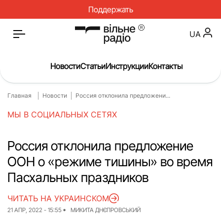
Поддержать
UA
Новости
Статьи
Инструкции
Контакты
Главная
Новости
Россия отклонила предложени...
Главная
Новости
МЫ В СОЦИАЛЬНЫХ СЕТЯХ
Статьи
Медицина
О нас
Инструкции
Россия отклонила предложение
ООН о «режиме тишины» во время
Спорт
Интервью
Пасхальных праздников
Досье
Репортаж
ЧИТАТЬ НА УКРАИНСКОМ
Блог
Проекты
21 АПР, 2022 - 15:55
МИКИТА ДНЄПРОВСЬКИЙ
Спецпроекты
Архив проектов