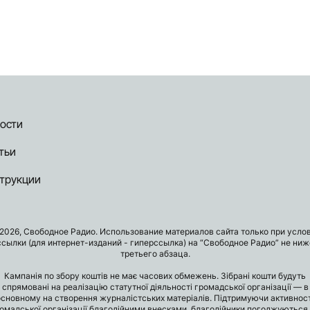
ости
тьи
трукции
2026, Свободное Радио. Использование материалов сайта только при усло
ссылки (для интернет-изданий - гиперссылка) на “Свободное Радио” не ниж
третьего абзаца.
Кампанія по збору коштів не має часових обмежень. Зібрані кошти будуть
спрямовані на реалізацію статутної діяльності громадської організації — в
основному на створення журналістських матеріалів. Підтримуючи активност
омадської організації благодійними внесками, благодійники погоджуються