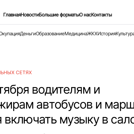
Главная
Новости
Большие форматы
О нас
Контакты
Окупация
Деньги
Образование
Медицина
ЖКХ
История
Культур
ЛЬНЫХ СЕТЯХ
ктября водителям и
жирам автобусов и мар
я включать музыку в сал