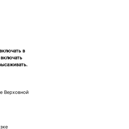
включать в
 включать
 высаживать.
те Верховной
зке