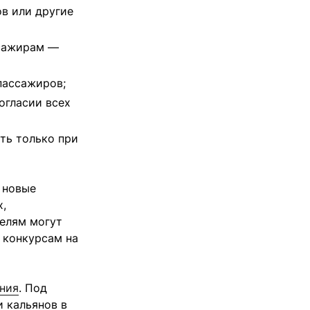
в или другие
ссажирам —
пассажиров;
огласии всех
ть только при
 новые
х,
елям могут
 конкурсам на
ения
. Под
и кальянов в