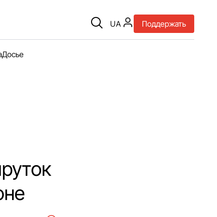
UA
Поддержать
а
Досье
шруток
оне