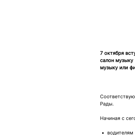
7 октября вст
салон музыку 
музыку или ф
Соответству
Рады.
Начиная с сег
водителям 