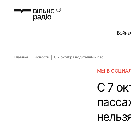
Война
Главная
Новости
С 7 октября водителям и пас...
МЫ В СОЦИА
С 7 о
пасса
нельз