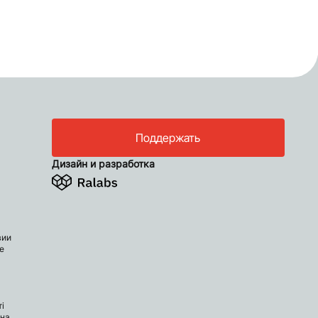
Поддержать
Дизайн и разработка
вии
е
і
 на