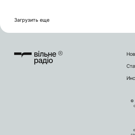
Загрузить еще
Нов
Ста
Инс
© 
гр