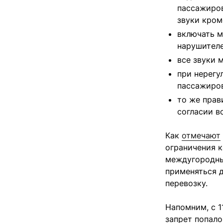
пассажиров
звуки кром
включать м
нарушителе
все звуки 
при нерегу
пассажиров
то же прав
согласии в
Как
отмечают
ограничения к
междугородны
применяться д
перевозку.
Напомним, с 
запрет попало