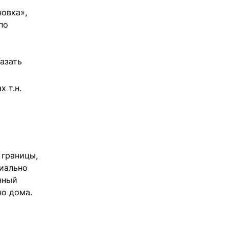
овка»,
по
азать
 т.н.
 границы,
иально
нный
о дома.