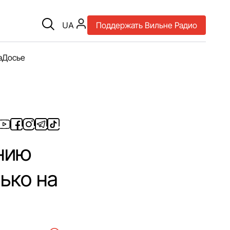
UA
Поддержать Вильне Радио
а
Досье
инию
ько на