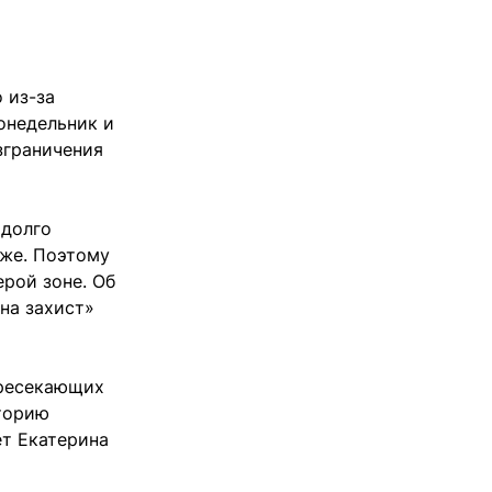
 из-за
онедельник и
зграничения
 долго
зже. Поэтому
ерой зоне. Об
на захист»
ересекающих
торию
ет Екатерина