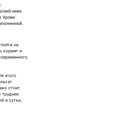
с
ерсией ниже
и. Кроме
заполненной,
 пойти на
о кормят и
 современного
ля этого
ультат
ако стоит
 труднее.
й в сутки,