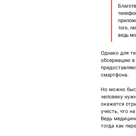
Благотв
телефон
приложе
того, л
ведь мо
Однако для те
обсервацию в 
предоставляют
смартфона.
Но можно быст
человеку нужн
окажется отри
учесть, что н
Ведь медицинс
тогда как пер