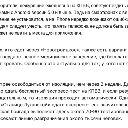
орители, дежурящие ежедневно на КПВВ, советуют ездить 
ами с Android версии 5.0 и выше. Ведь на смартфонах с в
ние не установится, а на iPhone нередко возникают ошибк
юдям следует учесть, что память телефона не должна быть 
жет не хватить места для приложения.
х, кто едет через «Новотроицкое», также есть вариант
государственное медицинское заведение, где бесплатн
 кровать. Особенно это актуально для тех, у кого нет
рее освободиться от изоляции, чем через 2 недели. Д
о сдать бесплатный экспресс-тест на КПВВ, и если рез
цательным, то изоляция проходит автоматически. Одн
а «Станице Луганской» сдать экспресс-тест значительно
кая бригада выполняет здесь около 70-90 тестировани
есекают линию разграничения около тысячи человек.