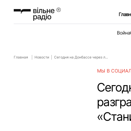
Главн
Война
Главная
Новости
Сегодня на Донбассе через л...
МЫ В СОЦИА
Сегод
разгр
«Стан