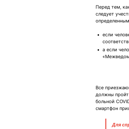
Перед тем, к
следует учест
определенным
если челов
соответст
а если чел
«Межведом
Все приезжаю
должны пройт
больной COVID
смартфон при
Для сп