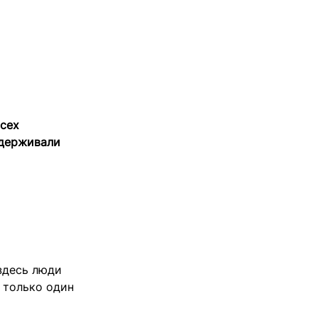
всех
адерживали
 здесь люди
 только один