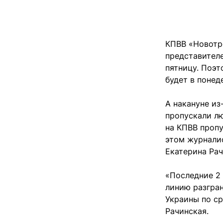
КПВВ «Новотро
представителе
пятницу. Поэ
будет в понед
А накануне из
пропускали л
на КПВВ пропу
этом журнали
Екатерина Рач
«Последние 2
линию разгра
Украины по с
Рачинская.