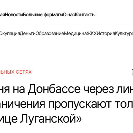
ая
Новости
Большие форматы
О нас
Контакты
Окупация
Деньги
Образование
Медицина
ЖКХ
История
Культур
ЛЬНЫХ СЕТЯХ
ня на Донбассе через л
аничения пропускают тол
ице Луганской»