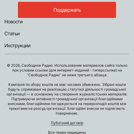
Поддержать
Новости
Статьи
Инструкции
© 2026, Свободное Радио. Использование материалов сайта только
при условии ссылки (для интернет-изданий - гиперссылка) на
“Свободное Радио” не ниже третьего абзаца.
Кампанія по збору коштів не має часових обмежень. Зібрані кошти
будуть спрямовані на реалізацію статутної діяльності громадської
організації — в основному на створення журналістських матеріалів.
Підтримуючи активності громадської організації благодійними
внесками, благодійники погоджуються на перерозподіл коштів між
проєктами на розсуд організації. Благодійні внески не підлягають
поверненню.
Публічний договір
Все права защищены