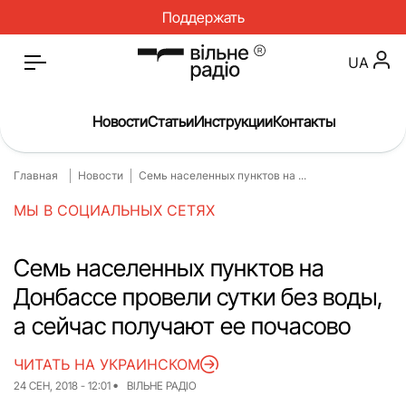
Поддержать
UA
Новости
Статьи
Инструкции
Контакты
Главная
Новости
Семь населенных пунктов на ...
Главная
Новости
МЫ В СОЦИАЛЬНЫХ СЕТЯХ
Статьи
Медицина
О нас
Инструкции
Семь населенных пунктов на
Донбассе провели сутки без воды,
Спорт
Интервью
а сейчас получают ее почасово
Досье
Репортаж
ЧИТАТЬ НА УКРАИНСКОМ
Блог
Проекты
24 СЕН, 2018 - 12:01
ВІЛЬНЕ РАДІО
Спецпроекты
Архив проектов