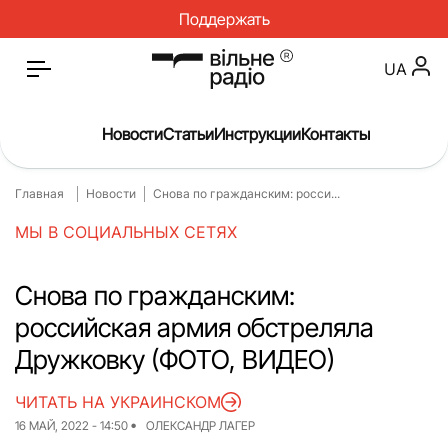
Поддержать
UA
Новости
Статьи
Инструкции
Контакты
Главная
Новости
Снова по гражданским: росси...
Главная
Новости
МЫ В СОЦИАЛЬНЫХ СЕТЯХ
Статьи
Медицина
О нас
Инструкции
Снова по гражданским:
российская армия обстреляла
Спорт
Интервью
Дружковку (ФОТО, ВИДЕО)
Досье
Репортаж
ЧИТАТЬ НА УКРАИНСКОМ
Блог
Проекты
16 МАЙ, 2022 - 14:50
ОЛЕКСАНДР ЛАГЕР
Спецпроекты
Архив проектов