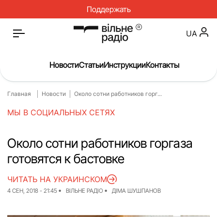
Поддержать
UA
Новости
Статьи
Инструкции
Контакты
Главная
Новости
Около сотни работников горг...
Главная
Новости
МЫ В СОЦИАЛЬНЫХ СЕТЯХ
Статьи
Медицина
О нас
Инструкции
Около сотни работников горгаза
готовятся к бастовке
Спорт
Интервью
Досье
Репортаж
ЧИТАТЬ НА УКРАИНСКОМ
4 СЕН, 2018 - 21:45
ВІЛЬНЕ РАДІО
ДІМА ШУШПАНОВ
Блог
Проекты
Спецпроекты
Архив проектов