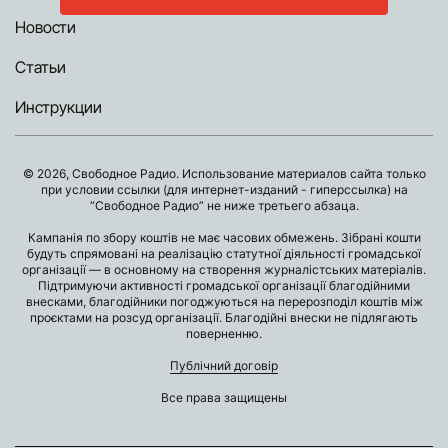
Новости
Статьи
Инструкции
© 2026, Свободное Радио. Использование материалов сайта только
при условии ссылки (для интернет-изданий - гиперссылка) на
“Свободное Радио” не ниже третьего абзаца.
Кампанія по збору коштів не має часових обмежень. Зібрані кошти
будуть спрямовані на реалізацію статутної діяльності громадської
організації — в основному на створення журналістських матеріалів.
Підтримуючи активності громадської організації благодійними
внесками, благодійники погоджуються на перерозподіл коштів між
проєктами на розсуд організації. Благодійні внески не підлягають
поверненню.
Публічний договір
Все права защищены