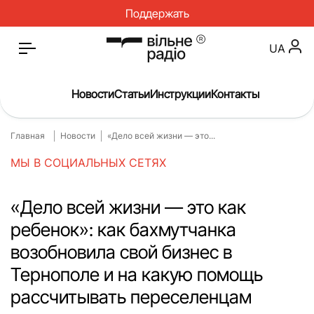
Поддержать
UA
Новости
Статьи
Инструкции
Контакты
Главная
Новости
«Дело всей жизни — это...
Главная
Новости
МЫ В СОЦИАЛЬНЫХ СЕТЯХ
Статьи
Медицина
О нас
Инструкции
«Дело всей жизни — это как
ребенок»: как бахмутчанка
Спорт
Интервью
возобновила свой бизнес в
Досье
Репортаж
Тернополе и на какую помощь
Блог
Проекты
рассчитывать переселенцам
Спецпроекты
Архив проектов