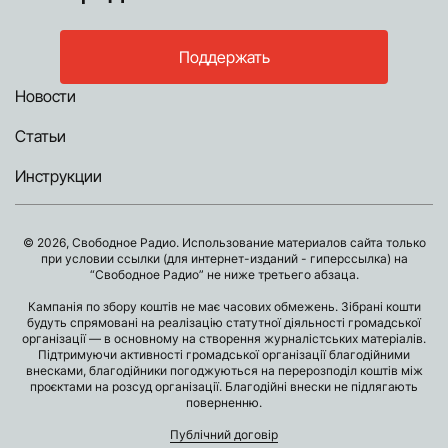
Поддержать
Новости
Статьи
Инструкции
© 2026, Свободное Радио. Использование материалов сайта только
при условии ссылки (для интернет-изданий - гиперссылка) на
“Свободное Радио” не ниже третьего абзаца.
Кампанія по збору коштів не має часових обмежень. Зібрані кошти
будуть спрямовані на реалізацію статутної діяльності громадської
організації — в основному на створення журналістських матеріалів.
Підтримуючи активності громадської організації благодійними
внесками, благодійники погоджуються на перерозподіл коштів між
проєктами на розсуд організації. Благодійні внески не підлягають
поверненню.
Публічний договір