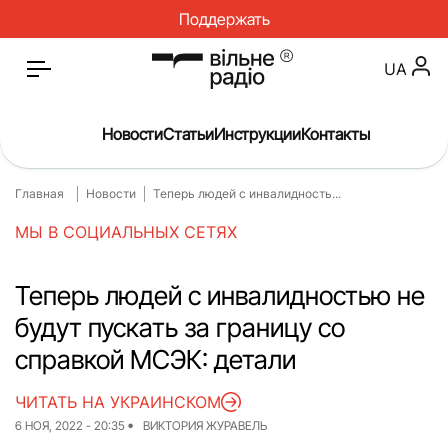
Поддержать
UA
Новости
Статьи
Инструкции
Контакты
Главная
Новости
Теперь людей с инвалидность...
Главная
Новости
МЫ В СОЦИАЛЬНЫХ СЕТЯХ
Статьи
Медицина
О нас
Инструкции
Теперь людей с инвалидностью не
будут пускать за границу со
Спорт
Интервью
справкой МСЭК: детали
Досье
Репортаж
ЧИТАТЬ НА УКРАИНСКОМ
Блог
Проекты
6 НОЯ, 2022 - 20:35
ВИКТОРИЯ ЖУРАВЕЛЬ
Спецпроекты
Архив проектов