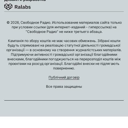
© 2026, Свободное Радио. Использование материалов сайта только
при условии ссылки (для интернет-изданий - гиперссылка) на
“Свободное Радио” не ниже третьего абзаца.
Кампанія по збору коштів не має часових обмежень. Зібрані кошти
будуть спрямовані на реалізацію статутної діяльності громадської
організації — в основному на створення журналістських матеріалів.
Підтримуючи активності громадської організації благодійними
внесками, благодійники погоджуються на перерозподіл коштів між
проєктами на розсуд організації. Благодійні внески не підлягають
поверненню.
Публічний договір
Все права защищены