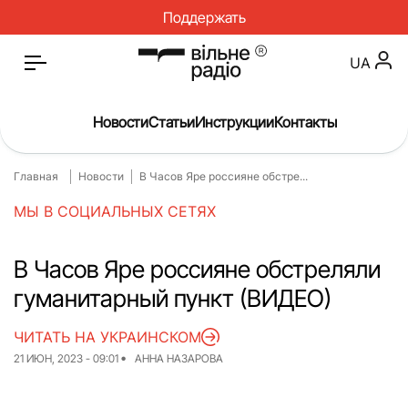
Поддержать
UA
Новости
Статьи
Инструкции
Контакты
Главная
Новости
В Часов Яре россияне обстре...
Главная
Н
МЫ В СОЦИАЛЬНЫХ СЕТЯХ
Статьи
М
О нас
И
В Часов Яре россияне обстреляли
гуманитарный пункт (ВИДЕО)
Спорт
И
Досье
Р
ЧИТАТЬ НА УКРАИНСКОМ
21 ИЮН, 2023 - 09:01
АННА НАЗАРОВА
Блог
П
Спецпроекты
А