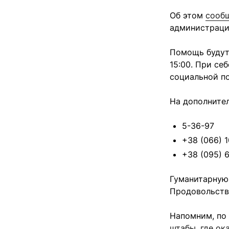
Об этом
сооб
администраци
Помощь будут 
15:00. При се
социальной п
На дополните
5-36-97
+38 (066) 
+38 (095) 
Гуманитарную
Продовольств
Напомним, по 
штабы, где о