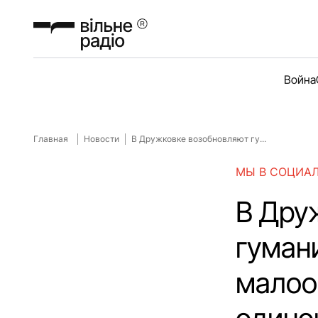
Война
Главная
Новости
В Дружковке возобновляют гу...
МЫ В СОЦИА
В Дру
гуман
малоо