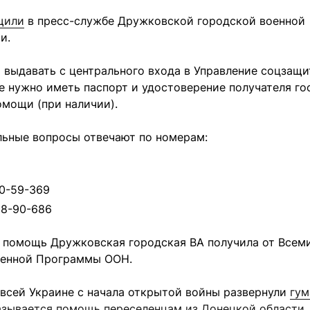
щили
в пресс-службе Дружковской городской военной
и.
выдавать с центрального входа в Управление соцзащи
бе нужно иметь паспорт и удостоверение получателя г
омощи (при наличии).
льные вопросы отвечают по номерам:
10-59-369
68-90-686
 помощь Дружковская городская ВА получила от Всем
енной Программы ООН.
всей Украине с начала открытой войны развернули
гум
казывается помощь переселенцам из Донецкой области