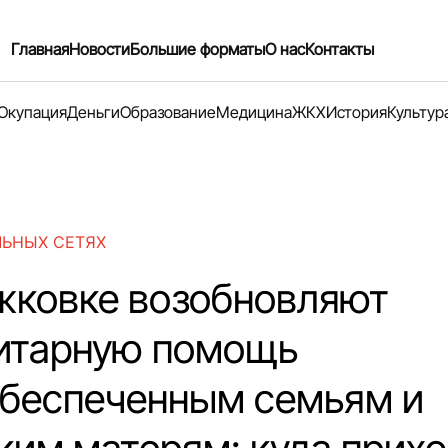
Главная
Новости
Большие форматы
О нас
Контакты
Окупация
Деньги
Образование
Медицина
ЖКХ
История
Культур
ЛЬНЫХ СЕТЯХ
жковке возобновляют
итарную помощь
беспеченным семьям и