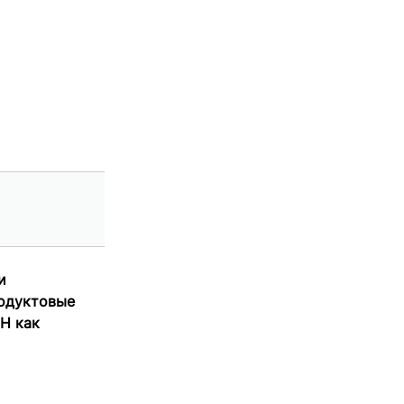
и
одуктовые
Н как