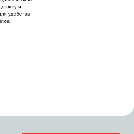
держку и
для удобства
лке.