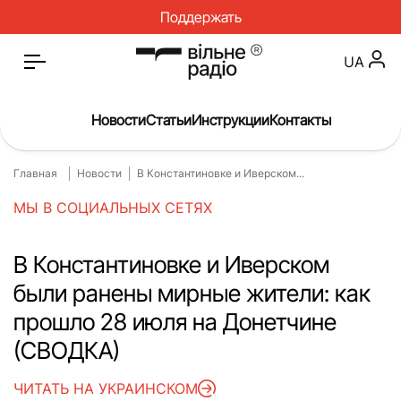
Поддержать
UA
Новости
Статьи
Инструкции
Контакты
Главная
Новости
В Константиновке и Иверском...
Главная
Новости
МЫ В СОЦИАЛЬНЫХ СЕТЯХ
Статьи
Медицина
О нас
Инструкции
В Константиновке и Иверском
были ранены мирные жители: как
Спорт
Интервью
прошло 28 июля на Донетчине
Досье
Репортаж
(СВОДКА)
Блог
Проекты
ЧИТАТЬ НА УКРАИНСКОМ
Спецпроекты
Архив проектов